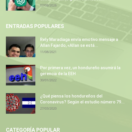
07/08/2026
ENTRADAS POPULARES
Rely Maradiaga envía emotivo mensaje a
Allan Fajardo, «Allan se está...
11/08/2021
Por primera vez, un hondureño asumirá la
gerencia de la EEH
30/01/2022
¿Qué piensa los hondureños del
Coronavirus? Según el estudio número 79...
27/03/2020
CATEGORÍA POPULAR