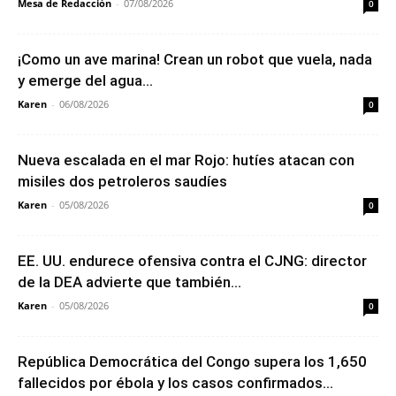
Mesa de Redacción
-
07/08/2026
0
¡Como un ave marina! Crean un robot que vuela, nada
y emerge del agua...
Karen
-
06/08/2026
0
Nueva escalada en el mar Rojo: hutíes atacan con
misiles dos petroleros saudíes
Karen
-
05/08/2026
0
EE. UU. endurece ofensiva contra el CJNG: director
de la DEA advierte que también...
Karen
-
05/08/2026
0
República Democrática del Congo supera los 1,650
fallecidos por ébola y los casos confirmados...