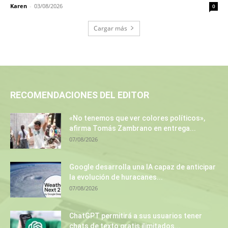
Karen
-
03/08/2026
0
Cargar más
RECOMENDACIONES DEL EDITOR
«No tenemos que ver colores políticos»,
afirma Tomás Zambrano en entrega...
07/08/2026
Google desarrolla una IA capaz de anticipar
la evolución de huracanes...
07/08/2026
ChatGPT permitirá a sus usuarios tener
chats de texto gratis ilimitados...