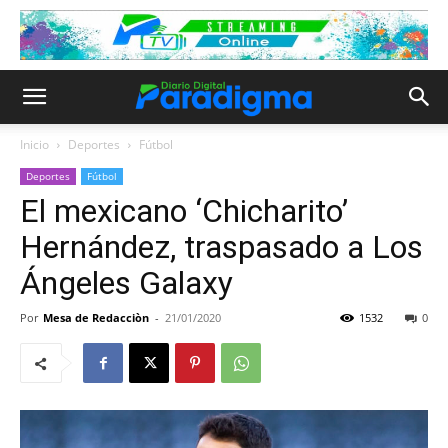
Inicio
Deportes
Fútbol
Deportes
Fútbol
El mexicano ‘Chicharito’
Hernández, traspasado a Los
Ángeles Galaxy
Por
Mesa de Redacciòn
-
21/01/2020
1532
0