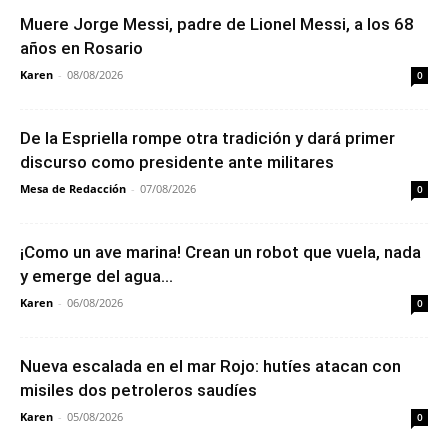
Muere Jorge Messi, padre de Lionel Messi, a los 68
años en Rosario
Karen
-
08/08/2026
0
De la Espriella rompe otra tradición y dará primer
discurso como presidente ante militares
Mesa de Redacción
-
07/08/2026
0
¡Como un ave marina! Crean un robot que vuela, nada
y emerge del agua...
Karen
-
06/08/2026
0
Nueva escalada en el mar Rojo: hutíes atacan con
misiles dos petroleros saudíes
Karen
-
05/08/2026
0