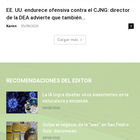
EE. UU. endurece ofensiva contra el CJNG: director
de la DEA advierte que también...
Karen
-
05/08/2026
0
Cargar más
RECOMENDACIONES DEL EDITOR
La IA logra diseñar virus inexistentes en la
naturaleza y enciende...
08/08/2026
Golpe al negocio de la “wax” en San Pedro
Sula: decomisan...
08/08/2026