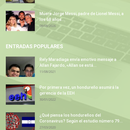
Muere Jorge Messi, padre de Lionel Messi, a
los 68 años...
08/08/2026
ENTRADAS POPULARES
Rely Maradiaga envía emotivo mensaje a
Allan Fajardo, «Allan se está...
11/08/2021
Por primera vez, un hondureño asumirá la
gerencia de la EEH
30/01/2022
¿Qué piensa los hondureños del
Coronavirus? Según el estudio número 79...
27/03/2020