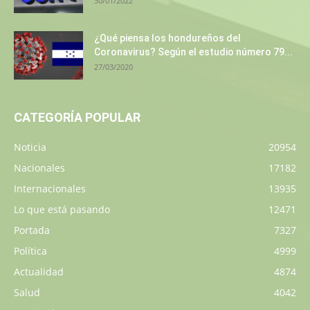
30/01/2022
¿Qué piensa los hondureños del
Coronavirus? Según el estudio número 79...
27/03/2020
CATEGORÍA POPULAR
Noticia
20954
Nacionales
17182
Internacionales
13935
Lo que está pasando
12471
Portada
7327
Política
4999
Actualidad
4874
Salud
4042