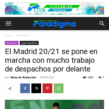
Inicio
Deportes
Deportes
Liga Española
El Madrid 20/21 se pone en
marcha con mucho trabajo
de despachos por delante
Por
Mesa de Redacciòn
-
30/08/2020
1868
0