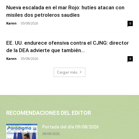
Nueva escalada en el mar Rojo: hutíes atacan con
misiles dos petroleros saudíes
Karen
-
05/08/2026
0
EE. UU. endurece ofensiva contra el CJNG: director
de la DEA advierte que también...
Karen
-
05/08/2026
0
Cargar más
RECOMENDACIONES DEL EDITOR
Portada del día 09/08/2026
08/08/2026