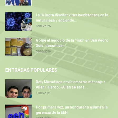
La IA logra diseñar virus inexistentes en la
naturaleza y enciende...
08/08/2026
Golpe al negocio de la “wax” en San Pedro
Sula: decomisan...
08/08/2026
ENTRADAS POPULARES
Rely Maradiaga envía emotivo mensaje a
Allan Fajardo, «Allan se está...
11/08/2021
Por primera vez, un hondureño asumirá la
gerencia de la EEH