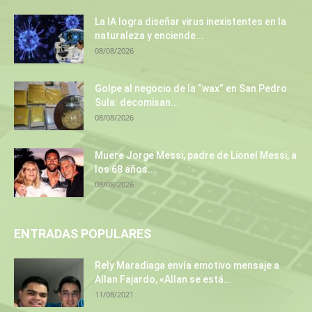
La IA logra diseñar virus inexistentes en la
naturaleza y enciende...
08/08/2026
Golpe al negocio de la “wax” en San Pedro
Sula: decomisan...
08/08/2026
Muere Jorge Messi, padre de Lionel Messi, a
los 68 años...
08/08/2026
ENTRADAS POPULARES
Rely Maradiaga envía emotivo mensaje a
Allan Fajardo, «Allan se está...
11/08/2021