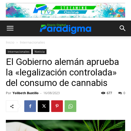
Inicio
Internacionales
Internacionales
Noticia
El Gobierno alemán aprueba
la «legalización controlada»
del consumo de cannabis
Por
Yolibeth Bustillo
-
16/08/2023
677
0