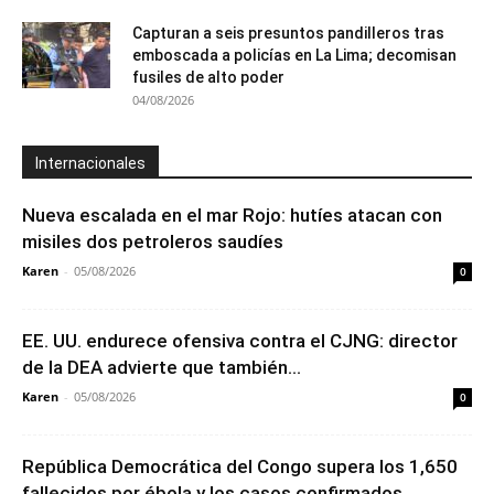
Capturan a seis presuntos pandilleros tras
emboscada a policías en La Lima; decomisan
fusiles de alto poder
04/08/2026
Internacionales
Nueva escalada en el mar Rojo: hutíes atacan con
misiles dos petroleros saudíes
Karen
-
05/08/2026
0
EE. UU. endurece ofensiva contra el CJNG: director
de la DEA advierte que también...
Karen
-
05/08/2026
0
República Democrática del Congo supera los 1,650
fallecidos por ébola y los casos confirmados...