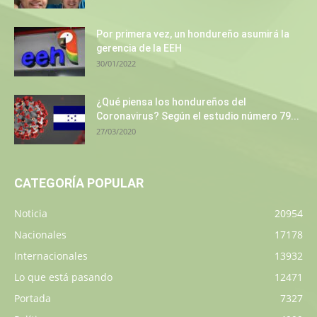
Por primera vez, un hondureño asumirá la
gerencia de la EEH
30/01/2022
¿Qué piensa los hondureños del
Coronavirus? Según el estudio número 79...
27/03/2020
CATEGORÍA POPULAR
Noticia
20954
Nacionales
17178
Internacionales
13932
Lo que está pasando
12471
Portada
7327