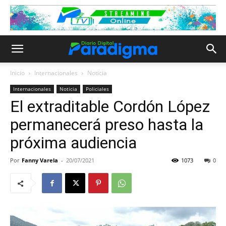
Inicio
Internacionales
Noticia
Internacionales
Noticia
Policiales
El extraditable Cordón López
permanecerá preso hasta la
próxima audiencia
Por
Fanny Varela
-
20/07/2021
1073
0