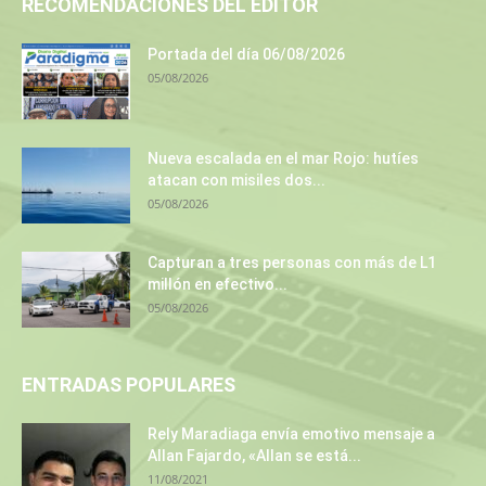
RECOMENDACIONES DEL EDITOR
Portada del día 06/08/2026
05/08/2026
Nueva escalada en el mar Rojo: hutíes
atacan con misiles dos...
05/08/2026
Capturan a tres personas con más de L1
millón en efectivo...
05/08/2026
ENTRADAS POPULARES
Rely Maradiaga envía emotivo mensaje a
Allan Fajardo, «Allan se está...
11/08/2021