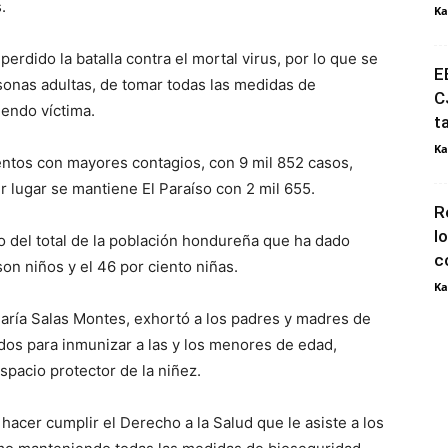
.
Ka
dido la batalla contra el mortal virus, por lo que se
E
rsonas adultas, de tomar todas las medidas de
C
iendo víctima.
t
Ka
tos con mayores contagios, con 9 mil 852 casos,
r lugar se mantiene El Paraíso con 2 mil 655.
R
l
to del total de la población hondureña que ha dado
c
 son niños y el 46 por ciento niñas.
Ka
s María Salas Montes, exhortó a los padres y madres de
tados para inmunizar a las y los menores de edad,
espacio protector de la niñez.
hacer cumplir el Derecho a la Salud que le asiste a los