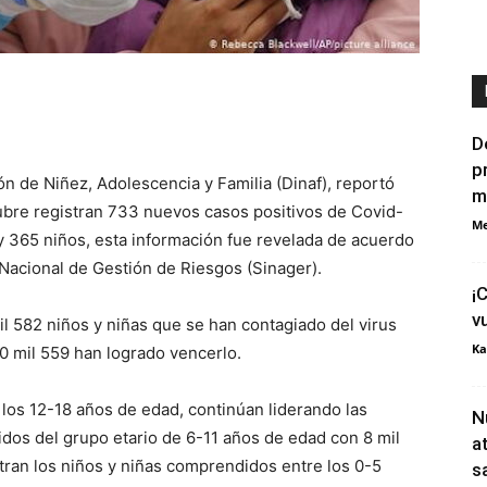
D
p
ón de Niñez, Adolescencia y Familia (Dinaf), reportó
m
ubre registran 733 nuevos casos positivos de Covid-
Me
 y 365 niños, esta información fue revelada de acuerdo
 Nacional de Gestión de Riesgos (Sinager).
¡
v
l 582 niños y niñas que se han contagiado del virus
Ka
10 mil 559 han logrado vencerlo.
los 12-18 años de edad, continúan liderando las
N
idos del grupo etario de 6-11 años de edad con 8 mil
a
ntran los niños y niñas comprendidos entre los 0-5
s