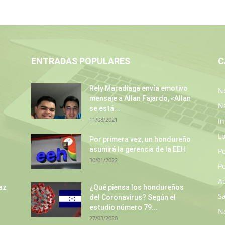
ENTRADAS POPULARES
C
Rely Maradiaga envía emotivo
No
mensaje a Allan Fajardo, «Allan
N
se está...
11/08/2021
In
L
s
Por primera vez, un hondureño
asumirá la gerencia de la EEH
P
30/01/2022
Po
A
az
¿Qué piensa los hondureños
S
del Coronavirus? Según el
estudio número 79...
N
27/03/2020