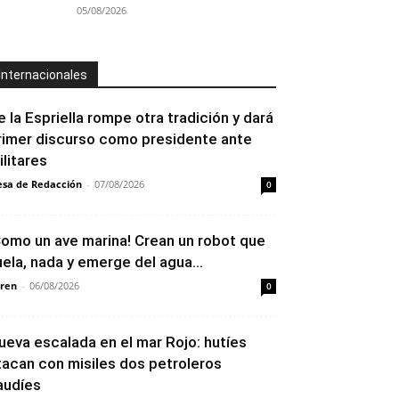
05/08/2026
Internacionales
e la Espriella rompe otra tradición y dará
rimer discurso como presidente ante
ilitares
sa de Redacción
-
07/08/2026
0
Como un ave marina! Crean un robot que
uela, nada y emerge del agua...
ren
-
06/08/2026
0
ueva escalada en el mar Rojo: hutíes
tacan con misiles dos petroleros
audíes