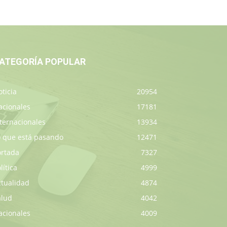
ATEGORÍA POPULAR
ticia
20954
acionales
17181
ternacionales
13934
o que está pasando
12471
ortada
7327
lítica
4999
ctualidad
4874
alud
4042
acionales
4009