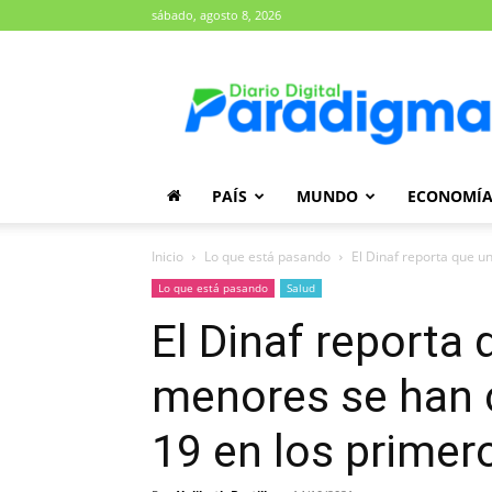
sábado, agosto 8, 2026
Diario
Paradigma
PAÍS
MUNDO
ECONOMÍ
Inicio
Lo que está pasando
El Dinaf reporta que u
Lo que está pasando
Salud
El Dinaf reporta
menores se han 
19 en los primer