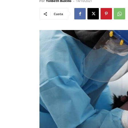
Por
Yolibeth Bustillo
-
14/10/2021
Cuota