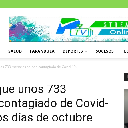
A
SALUD
FARÁNDULA
DEPORTES
SUCESOS
TE
nos 733 menores se han contagiado de Covid-19...
 que unos 733
contagiado de Covid-
os días de octubre