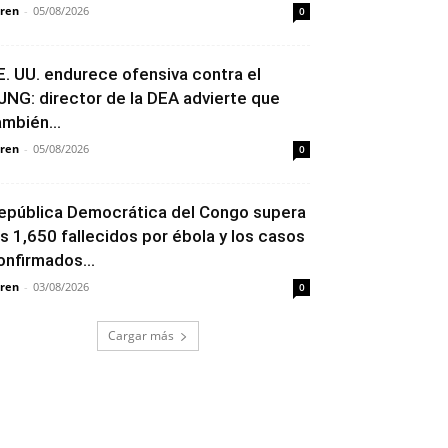
ren
-
05/08/2026
0
E. UU. endurece ofensiva contra el
JNG: director de la DEA advierte que
ambién...
ren
-
05/08/2026
0
epública Democrática del Congo supera
os 1,650 fallecidos por ébola y los casos
onfirmados...
ren
-
03/08/2026
0
Cargar más