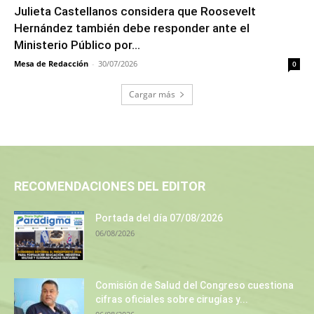
Julieta Castellanos considera que Roosevelt
Hernández también debe responder ante el
Ministerio Público por...
Mesa de Redacción
-
30/07/2026
0
Cargar más
RECOMENDACIONES DEL EDITOR
Portada del día 07/08/2026
06/08/2026
Comisión de Salud del Congreso cuestiona
cifras oficiales sobre cirugías y...