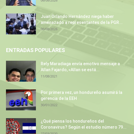
06/08/2026
Juan Orlando Hernández niega haber
amenazado a representantes de la PGR...
06/08/2026
ENTRADAS POPULARES
Rely Maradiaga envía emotivo mensaje a
Allan Fajardo, «Allan se está...
11/08/2021
Por primera vez, un hondureño asumirá la
gerencia de la EEH
30/01/2022
¿Qué piensa los hondureños del
Coronavirus? Según el estudio número 79...
27/03/2020