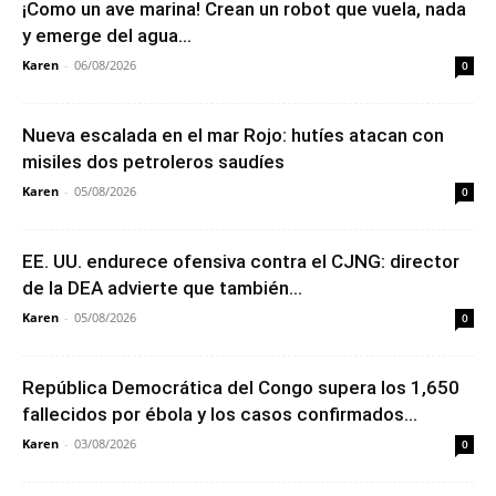
¡Como un ave marina! Crean un robot que vuela, nada
y emerge del agua...
Karen
-
06/08/2026
0
Nueva escalada en el mar Rojo: hutíes atacan con
misiles dos petroleros saudíes
Karen
-
05/08/2026
0
EE. UU. endurece ofensiva contra el CJNG: director
de la DEA advierte que también...
Karen
-
05/08/2026
0
República Democrática del Congo supera los 1,650
fallecidos por ébola y los casos confirmados...
Karen
-
03/08/2026
0