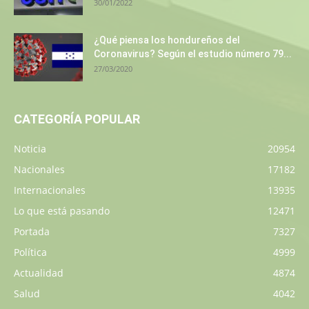
30/01/2022
¿Qué piensa los hondureños del
Coronavirus? Según el estudio número 79...
27/03/2020
CATEGORÍA POPULAR
Noticia
20954
Nacionales
17182
Internacionales
13935
Lo que está pasando
12471
Portada
7327
Política
4999
Actualidad
4874
Salud
4042