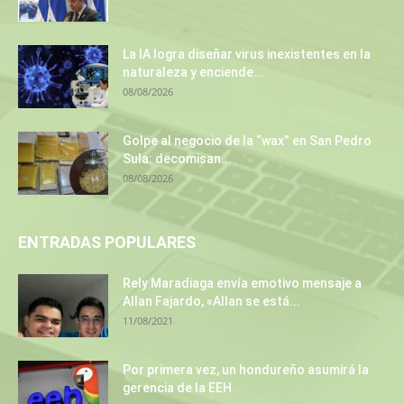
La IA logra diseñar virus inexistentes en la
naturaleza y enciende...
08/08/2026
Golpe al negocio de la “wax” en San Pedro
Sula: decomisan...
08/08/2026
ENTRADAS POPULARES
Rely Maradiaga envía emotivo mensaje a
Allan Fajardo, «Allan se está...
11/08/2021
Por primera vez, un hondureño asumirá la
gerencia de la EEH