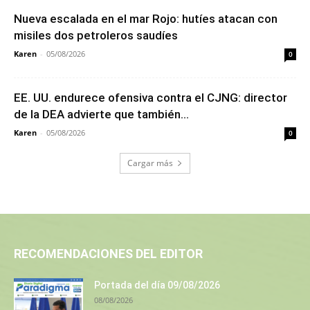
Nueva escalada en el mar Rojo: hutíes atacan con
misiles dos petroleros saudíes
Karen
-
05/08/2026
0
EE. UU. endurece ofensiva contra el CJNG: director
de la DEA advierte que también...
Karen
-
05/08/2026
0
Cargar más
RECOMENDACIONES DEL EDITOR
Portada del día 09/08/2026
08/08/2026