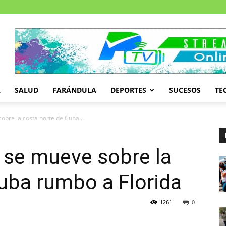
A
SALUD
FARÁNDULA
DEPORTES
SUCESOS
TE
obre la costa norte de Cuba...
d se mueve sobre la
uba rumbo a Florida
1261
0