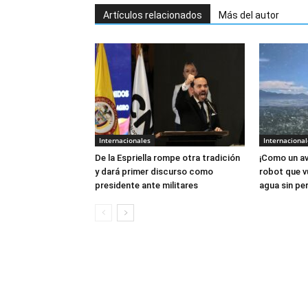
Artículos relacionados
Más del autor
Internacionales
Internacional
De la Espriella rompe otra tradición
¡Como un av
y dará primer discurso como
robot que v
presidente ante militares
agua sin per