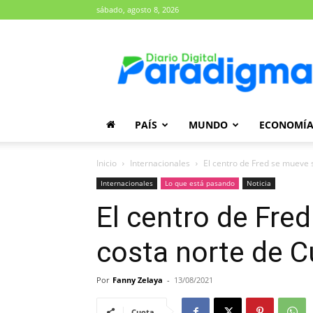
sábado, agosto 8, 2026
Diario
Paradigma
PAÍS
MUNDO
ECONOMÍ
Inicio
Internacionales
El centro de Fred se mueve s
Internacionales
Lo que está pasando
Noticia
El centro de Fre
costa norte de C
Por
Fanny Zelaya
-
13/08/2021
Cuota