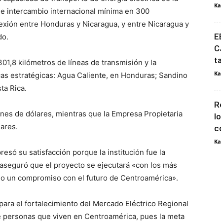
Ka
 de intercambio internacional mínima en 300
xión entre Honduras y Nicaragua, y entre Nicaragua y
E
do.
C
t
01,8 kilómetros de líneas de transmisión y la
Ka
cas estratégicas: Agua Caliente, en Honduras; Sandino
ta Rica.
R
lones de dólares, mientras que la Empresa Propietaria
l
lares.
c
Ka
esó su satisfacción porque la institución fue la
y aseguró que el proyecto se ejecutará «con los más
omo un compromiso con el futuro de Centroamérica».
 para el fortalecimiento del Mercado Eléctrico Regional
de personas que viven en Centroamérica, pues la meta