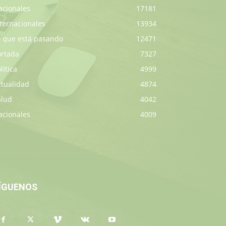
acionales
17181
ternacionales
13934
o que está pasando
12471
ortada
7327
lítica
4999
ctualidad
4874
alud
4042
acionales
4009
ÍGUENOS