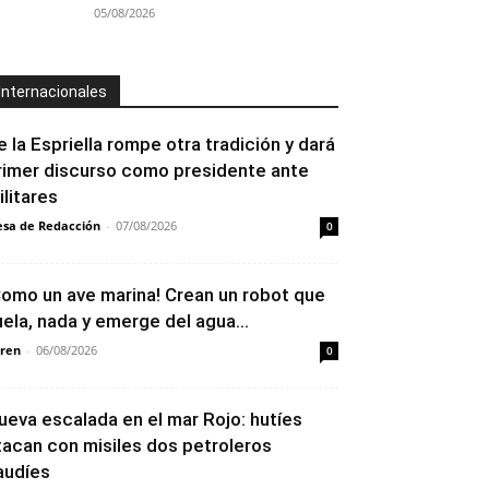
05/08/2026
Internacionales
e la Espriella rompe otra tradición y dará
rimer discurso como presidente ante
ilitares
sa de Redacción
-
07/08/2026
0
Como un ave marina! Crean un robot que
uela, nada y emerge del agua...
ren
-
06/08/2026
0
ueva escalada en el mar Rojo: hutíes
tacan con misiles dos petroleros
audíes