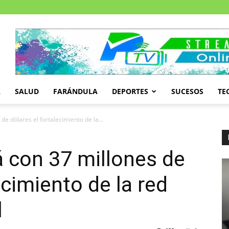
A
SALUD
FARÁNDULA
DEPORTES
SUCESOS
TE
de dólares el fortalecimiento de la...
á con 37 millones de
ecimiento de la red
l