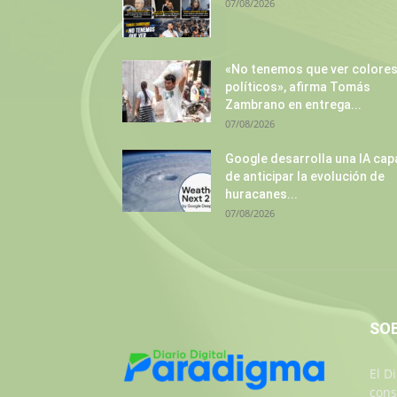
07/08/2026
«No tenemos que ver colore
políticos», afirma Tomás
Zambrano en entrega...
07/08/2026
Google desarrolla una IA cap
de anticipar la evolución de
huracanes...
07/08/2026
SO
El D
cons