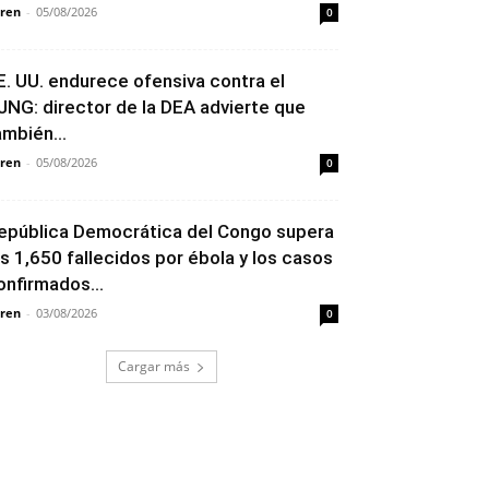
ren
-
05/08/2026
0
E. UU. endurece ofensiva contra el
JNG: director de la DEA advierte que
ambién...
ren
-
05/08/2026
0
epública Democrática del Congo supera
os 1,650 fallecidos por ébola y los casos
onfirmados...
ren
-
03/08/2026
0
Cargar más