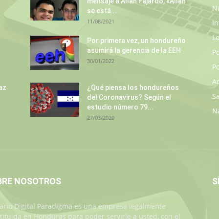
mensaje a Allan Fajardo, «Allan
N
se está...
11/08/2021
In
L
s
Por primera vez, un hondureño
asumirá la gerencia de la EEH
P
30/01/2022
Po
A
az
¿Qué piensa los hondureños
S
del Coronavirus? Según el
estudio número 79...
N
27/03/2020
BRE NOSOTROS
S
iario Digital Paradigma es una empresa legalmente
tituida en Honduras para poder servirle a usted, con el