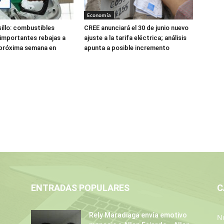
Economía
lsillo: combustibles
CREE anunciará el 30 de junio nuevo
 importantes rebajas a
ajuste a la tarifa eléctrica; análisis
a próxima semana en
apunta a posible incremento
ENTRADAS POPULARES
C
Rely Maradiaga envía emotivo
No