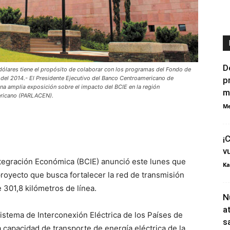
D
dólares tiene el propósito de colaborar con los programas del Fondo de
 del 2014.- El Presidente Ejecutivo del Banco Centroamericano de
p
una amplia exposición sobre el impacto del BCIE en la región
m
ericano (PARLACEN).
Me
¡
v
tegración Económica (BCIE) anunció este lunes que
Ka
proyecto que busca fortalecer la red de transmisión
e 301,8 kilómetros de línea.
N
a
istema de Interconexión Eléctrica de los Países de
s
a capacidad de transporte de energía eléctrica de la