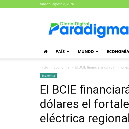
sábado, agosto 8, 2026
Diario
Paradigma
PAÍS
MUNDO
ECONOMÍ
Inicio
Economía
El BCIE financiará con 37 millones 
Economía
El BCIE financiar
dólares el fortal
eléctrica regiona