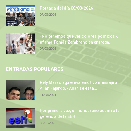
Portada del día 08/08/2026
07/08/2026
«No tenemos que ver colores políticos»,
afirma Tomás Zambrano en entrega...
07/08/2026
ENTRADAS POPULARES
Rely Maradiaga envía emotivo mensaje a
Allan Fajardo, «Allan se está...
11/08/2021
Por primera vez, un hondureño asumirá la
gerencia de la EEH
30/01/2022