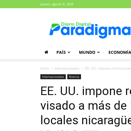
jueves, agosto 6, 2026
Diario
Paradigma
PAÍS
MUNDO
ECONOMÍ
Inicio
Internacionales
EE. UU. impone restricciones
Internacionales
Noticia
EE. UU. impone r
visado a más de 
locales nicaragü