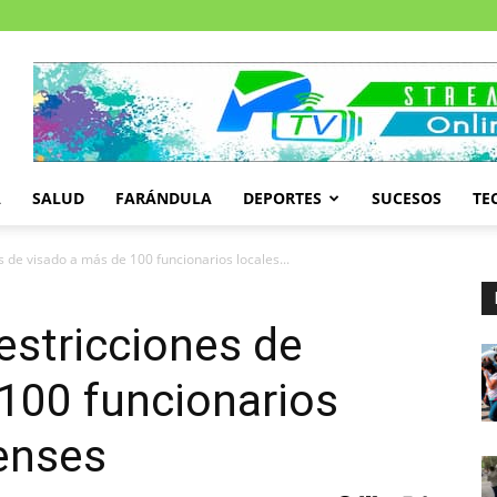
A
SALUD
FARÁNDULA
DEPORTES
SUCESOS
TE
 de visado a más de 100 funcionarios locales...
estricciones de
100 funcionarios
enses