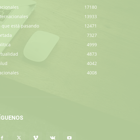
acionales
17180
ternacionales
13933
o que está pasando
12471
ortada
7327
lítica
4999
ctualidad
4873
alud
4042
acionales
4008
ÍGUENOS