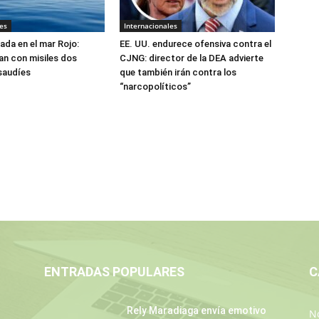
es
Internacionales
ada en el mar Rojo:
EE. UU. endurece ofensiva contra el
an con misiles dos
CJNG: director de la DEA advierte
saudíes
que también irán contra los
“narcopolíticos”
ENTRADAS POPULARES
C
Rely Maradiaga envía emotivo
No