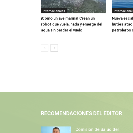
Internacionales
Internacional
¡Como un ave marina! Crean un
Nueva escal
robot que vuela, nada y emerge del
hutíes atac
agua sin perder el vuelo
petroleros 
RECOMENDACIONES DEL EDITOR
Comisión de Salud del