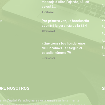
mensaje a Allan Fajardo, «Allan
N
se está...
11/08/2021
In
L
ga
Por primera vez, un hondureño
asumirá la gerencia de la EEH
P
30/01/2022
Po
A
¿Qué piensa los hondureños
S
del Coronavirus? Según el
..
estudio número 79...
N
27/03/2020
BRE NOSOTROS
S
iario Digital Paradigma es una empresa legalmente