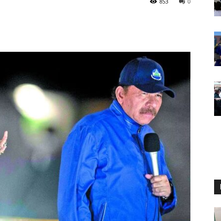
853
0