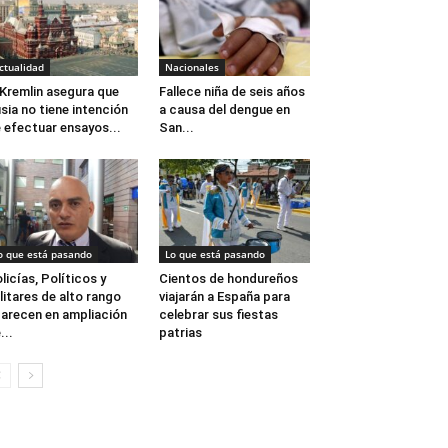
ctualidad
Nacionales
 Kremlin asegura que
Fallece niña de seis años
sia no tiene intención
a causa del dengue en
 efectuar ensayos...
San...
o que está pasando
Lo que está pasando
licías, Políticos y
Cientos de hondureños
litares de alto rango
viajarán a España para
arecen en ampliación
celebrar sus fiestas
...
patrias