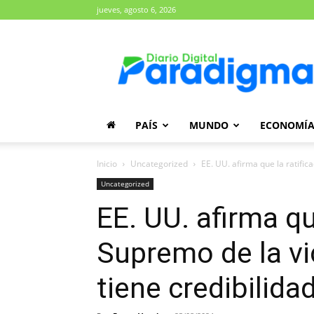
jueves, agosto 6, 2026
Diario
Paradigma
PAÍS
MUNDO
ECONOMÍ
Inicio
Uncategorized
EE. UU. afirma que la ratifica
Uncategorized
EE. UU. afirma qu
Supremo de la vi
tiene credibilida