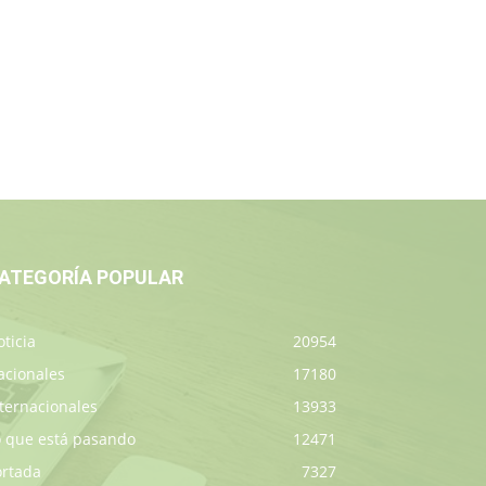
ATEGORÍA POPULAR
ticia
20954
acionales
17180
ternacionales
13933
o que está pasando
12471
ortada
7327