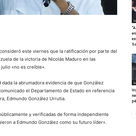
L
“A
en
ex
Sa
nsideró este viernes que la ratificación por parte del
uela de la victoria de Nicolás Maduro en las
julio «no es creíble».
ad dada la abrumadora evidencia de que González
L
un comunicado el Departamento de Estado en referencia
Vo
ne
ora, Edmundo González Urrutia.
pé
 públicamente y verificadas de forma independiente
gieron a Edmundo González como su futuro líder».