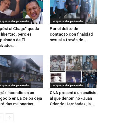
o que está pasando
Lo que está pasando
póstol Chago” queda
Por el delito de
 libertad, pero es
contacto con finalidad
pulsado de El
sexual a través de...
lvador...
o que está pasando
Lo que está pasando
ráz incendio en un
CNA presentó un análisis
gocio en La Ceiba deja
al que denominó «Juan
rdidas millonarias
Orlando Hernández, la...