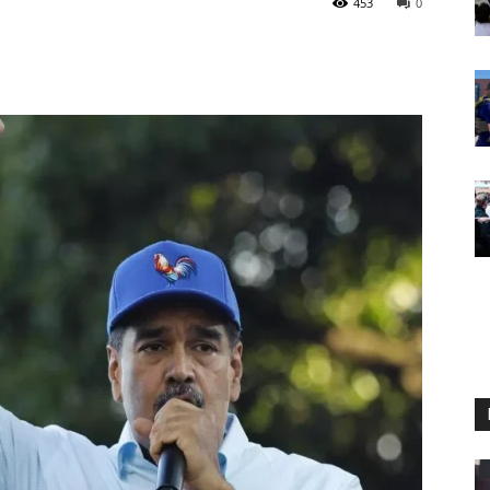
453
0