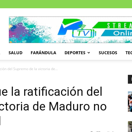
A
SALUD
FARÁNDULA
DEPORTES
SUCESOS
TE
ción del Supremo de la victoria de...
e la ratificación del
ctoria de Maduro no
d