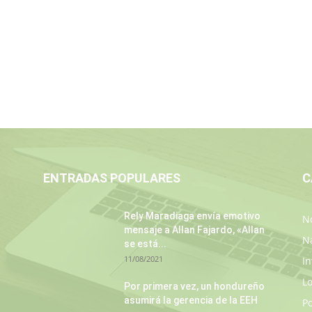
ENTRADAS POPULARES
C
Rely Maradiaga envía emotivo
No
mensaje a Allan Fajardo, «Allan
N
se está...
11/08/2021
In
L
Por primera vez, un hondureño
asumirá la gerencia de la EEH
P