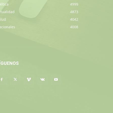
lítica
4999
ctualidad
4873
alud
4042
acionales
4008
ÍGUENOS