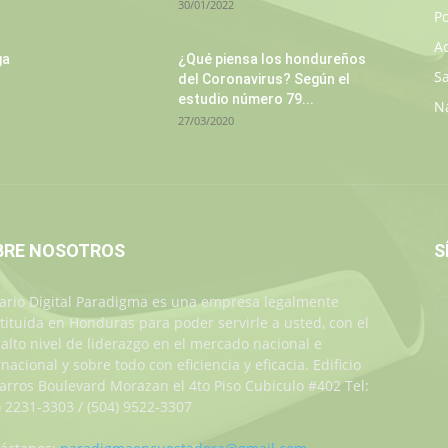
30/01/2022
Po
A
ga
¿Qué piensa los hondureños
S
del Coronavirus? Según el
estudio número 79...
N
27/03/2020
BRE NOSOTROS
S
iario Digital Paradigma es una empresa legalmente
tituida en Honduras para poder servirle a usted, con el
alto nivel de liderazgo en el mercado nacional e
rnacional y sobre todo con eficiencia y eficacia. Edificio
Jarros Boulevard Morazan el 4to Piso Cubiculo #402 Tel:
) 2231-3303 / (504) 9522-3307