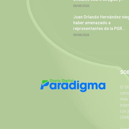
06/08/2026
Juan Orlando Hernández nie
haber amenazado a
representantes de la PGR...
06/08/2026
SO
El D
cons
más 
inte
Los 
(504