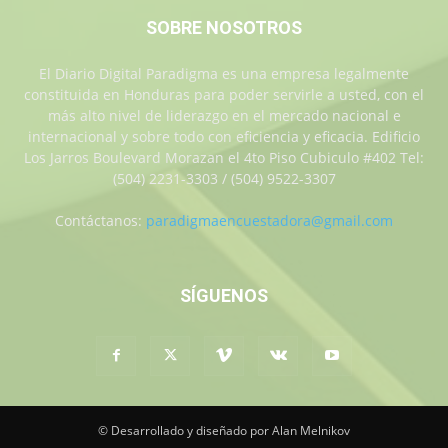
SOBRE NOSOTROS
El Diario Digital Paradigma es una empresa legalmente
constituida en Honduras para poder servirle a usted, con el
más alto nivel de liderazgo en el mercado nacional e
internacional y sobre todo con eficiencia y eficacia. Edificio
Los Jarros Boulevard Morazan el 4to Piso Cubiculo #402 Tel:
(504) 2231-3303 / (504) 9522-3307
Contáctanos:
paradigmaencuestadora@gmail.com
SÍGUENOS
© Desarrollado y diseñado por Alan Melnikov