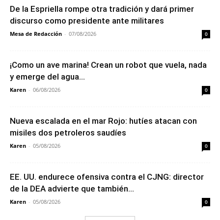
De la Espriella rompe otra tradición y dará primer
discurso como presidente ante militares
Mesa de Redacción
-
07/08/2026
0
¡Como un ave marina! Crean un robot que vuela, nada
y emerge del agua...
Karen
-
06/08/2026
0
Nueva escalada en el mar Rojo: hutíes atacan con
misiles dos petroleros saudíes
Karen
-
05/08/2026
0
EE. UU. endurece ofensiva contra el CJNG: director
de la DEA advierte que también...
Karen
-
05/08/2026
0