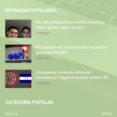
ENTRADAS POPULARES
Rely Maradiaga envía emotivo mensaje a
Allan Fajardo, «Allan se está...
11/08/2021
Por primera vez, un hondureño asumirá la
gerencia de la EEH
30/01/2022
¿Qué piensa los hondureños del
Coronavirus? Según el estudio número 79...
27/03/2020
CATEGORÍA POPULAR
Noticia
20954