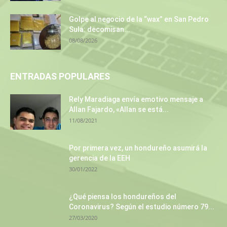
Golpe al negocio de la “wax” en San Pedro
Sula: decomisan...
08/08/2026
ENTRADAS POPULARES
Rely Maradiaga envía emotivo mensaje a
Allan Fajardo, «Allan se está...
11/08/2021
Por primera vez, un hondureño asumirá la
gerencia de la EEH
30/01/2022
¿Qué piensa los hondureños del
Coronavirus? Según el estudio número 79...
27/03/2020