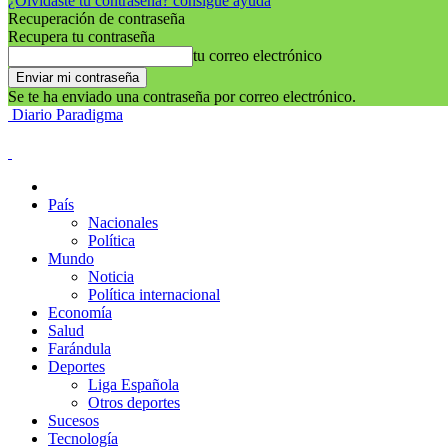
¿Olvidaste tu contraseña? consigue ayuda
Recuperación de contraseña
Recupera tu contraseña
tu correo electrónico
Se te ha enviado una contraseña por correo electrónico.
Diario Paradigma
País
Nacionales
Política
Mundo
Noticia
Política internacional
Economía
Salud
Farándula
Deportes
Liga Española
Otros deportes
Sucesos
Tecnología