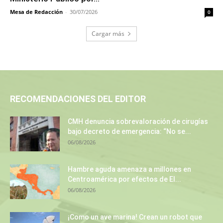
Mesa de Redacción
-
30/07/2026
0
Cargar más
RECOMENDACIONES DEL EDITOR
CMH denuncia sobrevaloración de cirugías
bajo decreto de emergencia: “No se...
06/08/2026
Hambre aguda amenaza a millones en
Centroamérica por efectos de El...
06/08/2026
¡Como un ave marina! Crean un robot que