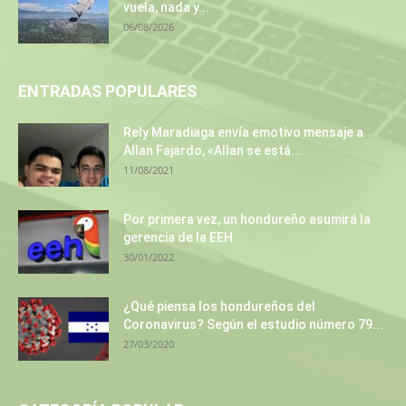
vuela, nada y...
06/08/2026
ENTRADAS POPULARES
Rely Maradiaga envía emotivo mensaje a
Allan Fajardo, «Allan se está...
11/08/2021
Por primera vez, un hondureño asumirá la
gerencia de la EEH
30/01/2022
¿Qué piensa los hondureños del
Coronavirus? Según el estudio número 79...
27/03/2020