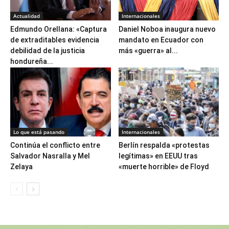
Actualidad
Internacionales
Edmundo Orellana: «Captura
Daniel Noboa inaugura nuevo
de extraditables evidencia
mandato en Ecuador con
debilidad de la justicia
más «guerra» al...
hondureña...
Lo que está pasando
Internacionales
Continúa el conflicto entre
Berlín respalda «protestas
Salvador Nasralla y Mel
legítimas» en EEUU tras
Zelaya
«muerte horrible» de Floyd