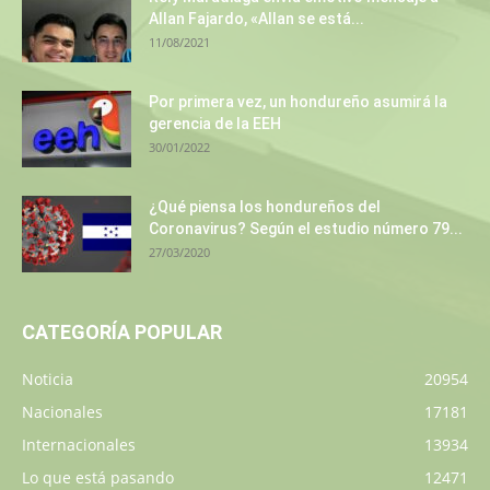
Allan Fajardo, «Allan se está...
11/08/2021
Por primera vez, un hondureño asumirá la
gerencia de la EEH
30/01/2022
¿Qué piensa los hondureños del
Coronavirus? Según el estudio número 79...
27/03/2020
CATEGORÍA POPULAR
Noticia
20954
Nacionales
17181
Internacionales
13934
Lo que está pasando
12471