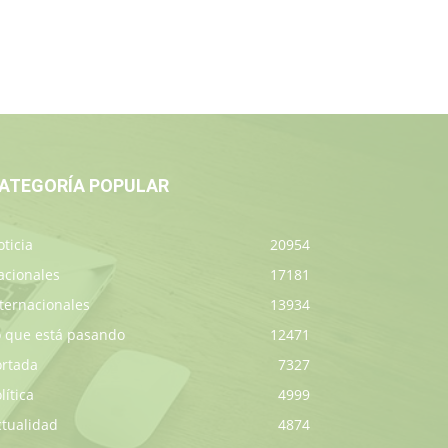
ATEGORÍA POPULAR
ticia
20954
acionales
17181
ternacionales
13934
o que está pasando
12471
ortada
7327
lítica
4999
ctualidad
4874