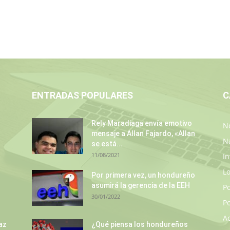
ENTRADAS POPULARES
C
Rely Maradiaga envía emotivo
No
mensaje a Allan Fajardo, «Allan
N
se está...
11/08/2021
In
L
s
Por primera vez, un hondureño
asumirá la gerencia de la EEH
P
30/01/2022
Po
A
az
¿Qué piensa los hondureños