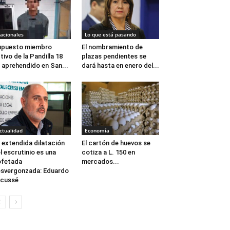
acionales
Lo que está pasando
upuesto miembro
El nombramiento de
tivo de la Pandilla 18
plazas pendientes se
 aprehendido en San...
dará hasta en enero del...
ctualidad
Economía
 extendida dilatación
El cartón de huevos se
l escrutinio es una
cotiza a L. 150 en
ofetada
mercados...
svergonzada: Eduardo
acussé