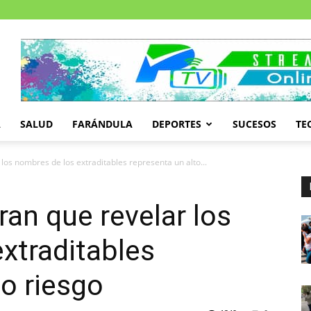
A
SALUD
FARÁNDULA
DEPORTES
SUCESOS
TE
os nombres de los extraditables representa un alto...
an que revelar los
xtraditables
to riesgo