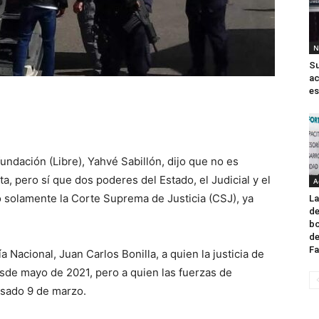
N
S
ac
es
undación (Libre), Yahvé Sabillón, dijo que no es
, pero sí que dos poderes del Estado, el Judicial y el
A
o solamente la Corte Suprema de Justicia (CSJ), ya
La
de
b
de
F
ía Nacional, Juan Carlos Bonilla, a quien la justicia de
esde mayo de 2021, pero a quien las fuerzas de
asado 9 de marzo.