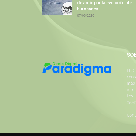
de anticipar la evolución de
huracanes...
07/08/2026
SO
El D
cons
más 
inte
Los 
(504
Cont