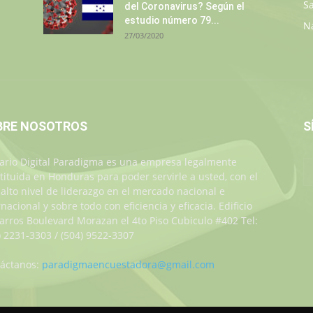
S
del Coronavirus? Según el
estudio número 79...
N
27/03/2020
BRE NOSOTROS
S
iario Digital Paradigma es una empresa legalmente
tituida en Honduras para poder servirle a usted, con el
alto nivel de liderazgo en el mercado nacional e
rnacional y sobre todo con eficiencia y eficacia. Edificio
Jarros Boulevard Morazan el 4to Piso Cubiculo #402 Tel:
) 2231-3303 / (504) 9522-3307
áctanos:
paradigmaencuestadora@gmail.com