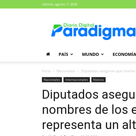
viernes, agosto 7, 2026
Diario
Paradigma
PAÍS
MUNDO
ECONOMÍ
Inicio
Nacionales
Diputados aseguran que revelar l
Nacionales
Internacionales
Noticia
Diputados asegur
nombres de los e
representa un al