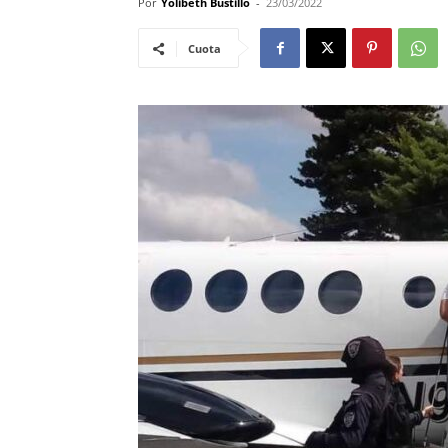
Por
Yolibeth Bustillo
-
23/03/2022
Cuota