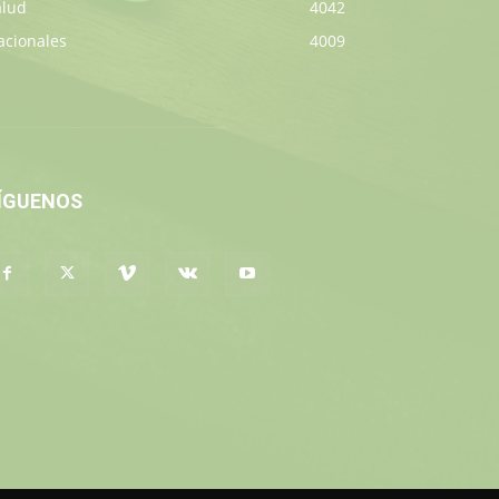
alud
4042
acionales
4009
ÍGUENOS