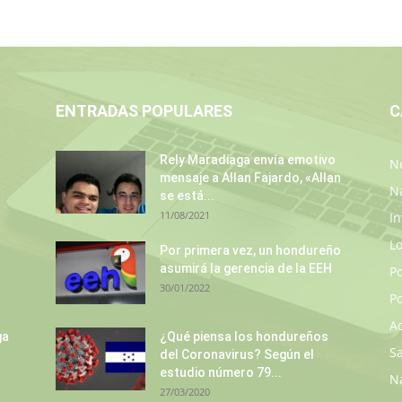
ENTRADAS POPULARES
C
Rely Maradiaga envía emotivo
No
mensaje a Allan Fajardo, «Allan
N
se está...
11/08/2021
In
L
Por primera vez, un hondureño
asumirá la gerencia de la EEH
P
30/01/2022
Po
A
ga
¿Qué piensa los hondureños
S
del Coronavirus? Según el
estudio número 79...
N
27/03/2020