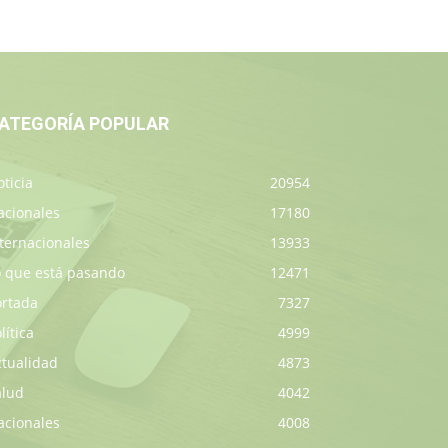
ATEGORÍA POPULAR
ticia
20954
acionales
17180
ternacionales
13933
o que está pasando
12471
ortada
7327
lítica
4999
ctualidad
4873
alud
4042
acionales
4008