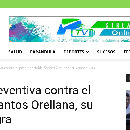
A
SALUD
FARÁNDULA
DEPORTES
SUCESOS
TE
va contra el presidenciable Santos Orellana, su esposa y su...
eventiva contra el
antos Orellana, su
gra