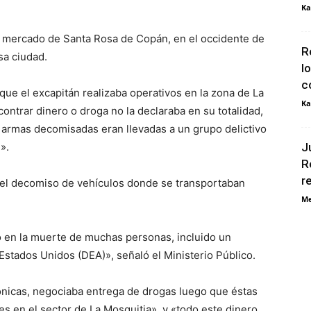
Ka
n mercado de Santa Rosa de Copán, en el occidente de
R
sa ciudad.
l
c
que el excapitán realizaba operativos en la zona de La
Ka
contrar dinero o droga no la declaraba en su totalidad,
 armas decomisadas eran llevadas a un grupo delictivo
».
J
R
r
n el decomiso de vehículos donde se transportaban
Me
o en la muerte de muchas personas, incluido un
Estados Unidos (DEA)», señaló el Ministerio Público.
ónicas, negociaba entrega de drogas luego que éstas
es en el sector de La Mosquitia», y «todo este dinero