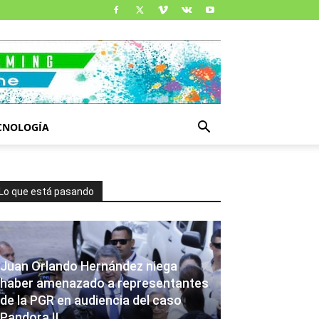
CNOLOGÍA
Lo que está pasando
Juan Orlando Hernández niega
haber amenazado a representantes
de la PGR en audiencia del caso
Pandora II