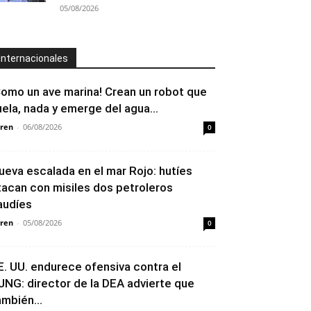
05/08/2026
Internacionales
Como un ave marina! Crean un robot que
uela, nada y emerge del agua...
ren
-
06/08/2026
0
ueva escalada en el mar Rojo: hutíes
tacan con misiles dos petroleros
audíes
ren
-
05/08/2026
0
E. UU. endurece ofensiva contra el
JNG: director de la DEA advierte que
ambién...