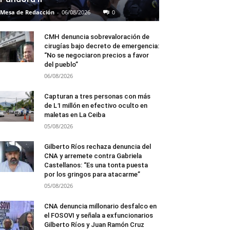
Mesa de Redacción
-
06/08/2026
0
CMH denuncia sobrevaloración de
cirugías bajo decreto de emergencia:
“No se negociaron precios a favor
del pueblo”
06/08/2026
Capturan a tres personas con más
de L1 millón en efectivo oculto en
maletas en La Ceiba
05/08/2026
Gilberto Ríos rechaza denuncia del
CNA y arremete contra Gabriela
Castellanos: “Es una tonta puesta
por los gringos para atacarme”
05/08/2026
CNA denuncia millonario desfalco en
el FOSOVI y señala a exfuncionarios
Gilberto Ríos y Juan Ramón Cruz