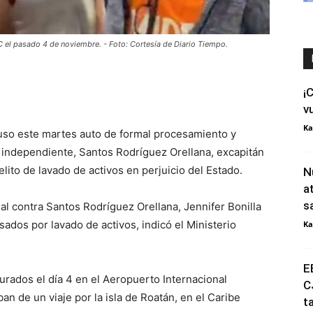
IC el pasado 4 de noviembre. - Foto: Cortesía de Diario Tiempo.
¡
v
Ka
puso este martes auto de formal procesamiento y
l independiente, Santos Rodríguez Orellana, excapitán
elito de lavado de activos en perjuicio del Estado.
N
a
s
ial contra Santos Rodríguez Orellana, Jennifer Bonilla
sados por lavado de activos, indicó el Ministerio
Ka
E
urados el día 4 en el Aeropuerto Internacional
C
n de un viaje por la isla de Roatán, en el Caribe
t