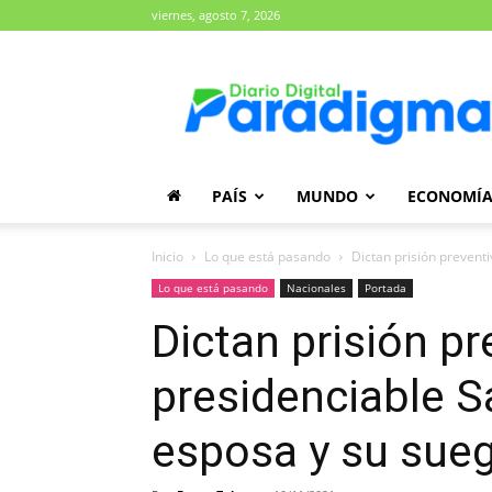
viernes, agosto 7, 2026
Diario
Paradigma
PAÍS
MUNDO
ECONOMÍ
Inicio
Lo que está pasando
Dictan prisión preventi
Lo que está pasando
Nacionales
Portada
Dictan prisión pr
presidenciable S
esposa y su sue