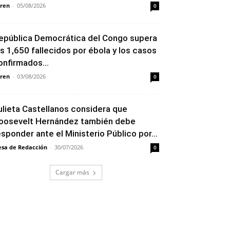
ren
-
05/08/2026
0
epública Democrática del Congo supera
os 1,650 fallecidos por ébola y los casos
onfirmados...
ren
-
03/08/2026
0
ulieta Castellanos considera que
oosevelt Hernández también debe
esponder ante el Ministerio Público por...
sa de Redacción
-
30/07/2026
0
Cargar más