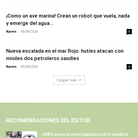
¡Como un ave marina! Crean un robot que vuela, nada
y emerge del agua...
Karen
-
06/08/2026
0
Nueva escalada en el mar Rojo: hutíes atacan con
misiles dos petroleros saudíes
Karen
-
05/08/2026
0
Cargar más
RECOMENDACIONES DEL EDITOR
CNBS anuncia investigación sobre posibles