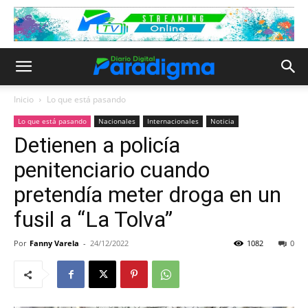
Inicio
Lo que está pasando
Lo que está pasando
Nacionales
Internacionales
Noticia
Detienen a policía
penitenciario cuando
pretendía meter droga en un
fusil a “La Tolva”
Por
Fanny Varela
-
24/12/2022
1082
0