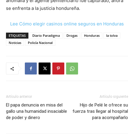
anomalía y el agente penitenciario fue capturado, ahora
se enfrenta a la justicia hondureña.
Lee Cómo elegir casinos online seguros en Honduras
ETIQUETAS
Diario Paradigma
Drogas
Honduras
la tolva
Noticias
Policía Nacional
Artículo anterior
Artículo siguiente
El papa denuncia en misa del
Hijo de Pelé le ofrece su
gallo una humanidad insaciable
fuerza tras llegar al hospital
de poder y dinero
para acompañarlo