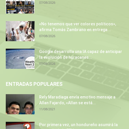
07/08/2026
«No tenemos que ver colores políticos»,
afirma Tomás Zambrano en entrega...
07/08/2026
Google desarrolla una IA capaz de anticipar
la evolución de huracanes...
07/08/2026
ENTRADAS POPULARES
Rely Maradiaga envía emotivo mensaje a
Allan Fajardo, «Allan se está...
11/08/2021
Por primera vez, un hondureño asumirá la