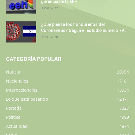
gerencia de la EEH
30/01/2022
¿Qué piensa los hondureños del
Coronavirus? Según el estudio número 79...
27/03/2020
CATEGORÍA POPULAR
Noticia
20954
Nacionales
17181
Internacionales
13934
Lo que está pasando
12471
Portada
7327
Política
4999
Actualidad
4874