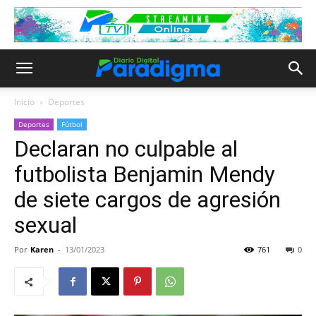
Inicio
Deportes
Deportes
Fútbol
Declaran no culpable al
futbolista Benjamin Mendy
de siete cargos de agresión
sexual
Por
Karen
-
13/01/2023
761
0