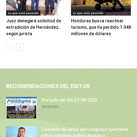
Lo que está pasando
Lo que está pasando
Juez denegará solicitud de
Honduras busca reactivar
extradición de Hernández,
turismo, que ha perdido 1.048
según jurista
millones de dólares
RECOMENDACIONES DEL EDITOR
Portada del día 07/08/2026
06/08/2026
Comisión de Salud del Congreso cuestiona
cifras oficiales sobre cirugías y...