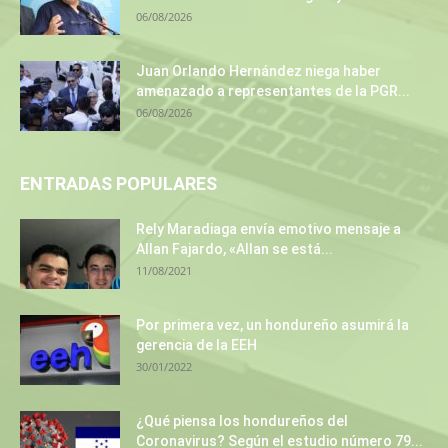
06/08/2026
Juan Orlando Hernández niega haber
amenazado a representantes de la PGR...
06/08/2026
ENTRADAS POPULARES
Rely Maradiaga envía emotivo mensaje a
Allan Fajardo, «Allan se está...
11/08/2021
Por primera vez, un hondureño asumirá la
gerencia de la EEH
30/01/2022
¿Qué piensa los hondureños del
Coronavirus? Según el estudio número 79...