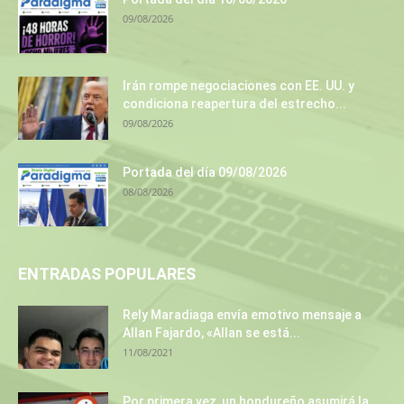
09/08/2026
Irán rompe negociaciones con EE. UU. y
condiciona reapertura del estrecho...
09/08/2026
Portada del día 09/08/2026
08/08/2026
ENTRADAS POPULARES
Rely Maradiaga envía emotivo mensaje a
Allan Fajardo, «Allan se está...
11/08/2021
Por primera vez, un hondureño asumirá la