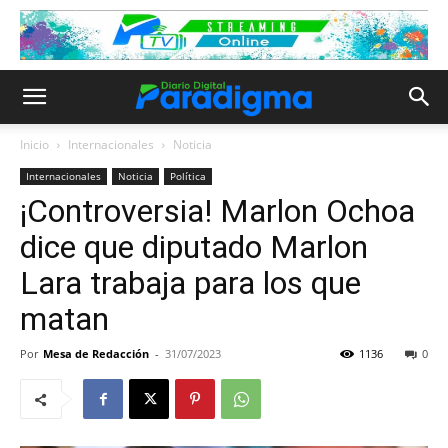
Inicio
Internacionales
Noticia
Internacionales
Noticia
Política
¡Controversia! Marlon Ochoa
dice que diputado Marlon
Lara trabaja para los que
matan
Por
Mesa de Redacción
-
31/07/2023
1136
0