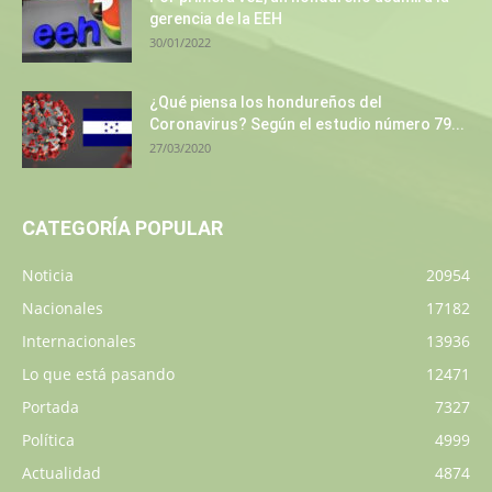
gerencia de la EEH
30/01/2022
¿Qué piensa los hondureños del
Coronavirus? Según el estudio número 79...
27/03/2020
CATEGORÍA POPULAR
Noticia
20954
Nacionales
17182
Internacionales
13936
Lo que está pasando
12471
Portada
7327
Política
4999
Actualidad
4874