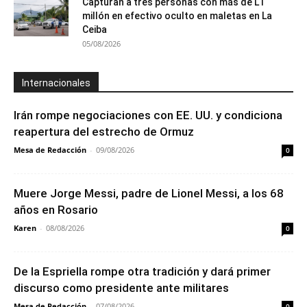
Capturan a tres personas con más de L1
millón en efectivo oculto en maletas en La
Ceiba
05/08/2026
Internacionales
Irán rompe negociaciones con EE. UU. y condiciona
reapertura del estrecho de Ormuz
Mesa de Redacción
-
09/08/2026
0
Muere Jorge Messi, padre de Lionel Messi, a los 68
años en Rosario
Karen
-
08/08/2026
0
De la Espriella rompe otra tradición y dará primer
discurso como presidente ante militares
Mesa de Redacción
-
07/08/2026
0