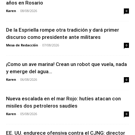
años en Rosario
Karen
-
08/08/2026
0
De la Espriella rompe otra tradición y dará primer
discurso como presidente ante militares
Mesa de Redacción
-
07/08/2026
0
¡Como un ave marina! Crean un robot que vuela, nada
y emerge del agua...
Karen
-
06/08/2026
0
Nueva escalada en el mar Rojo: hutíes atacan con
misiles dos petroleros saudíes
Karen
-
05/08/2026
0
EE. UU. endurece ofensiva contra el CJNG: director