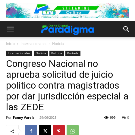
Inicio
Internacionales
Noticia
Internacionales
Noticia
Política
Portada
Congreso Nacional no
aprueba solicitud de juicio
político contra magistrados
por dar jurisdicción especial a
las ZEDE
Por
Fanny Varela
-
29/06/2021
999
0