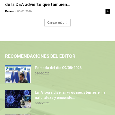
de la DEA advierte que también...
Karen
-
05/08/2026
0
Cargar más
RECOMENDACIONES DEL EDITOR
Portada del día 09/08/2026
08/08/2026
La IA logra diseñar virus inexistentes en la
naturaleza y enciende...
08/08/2026