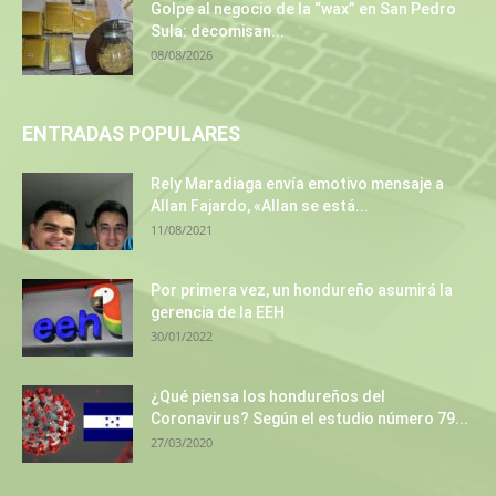
Golpe al negocio de la “wax” en San Pedro
Sula: decomisan...
08/08/2026
ENTRADAS POPULARES
Rely Maradiaga envía emotivo mensaje a
Allan Fajardo, «Allan se está...
11/08/2021
Por primera vez, un hondureño asumirá la
gerencia de la EEH
30/01/2022
¿Qué piensa los hondureños del
Coronavirus? Según el estudio número 79...
27/03/2020