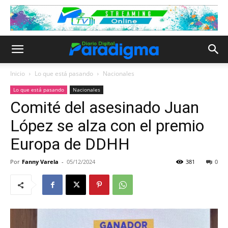
Inicio
Lo que está pasando
Nacionales
Lo que está pasando
Nacionales
Comité del asesinado Juan
López se alza con el premio
Europa de DDHH
Por
Fanny Varela
-
05/12/2024
381
0