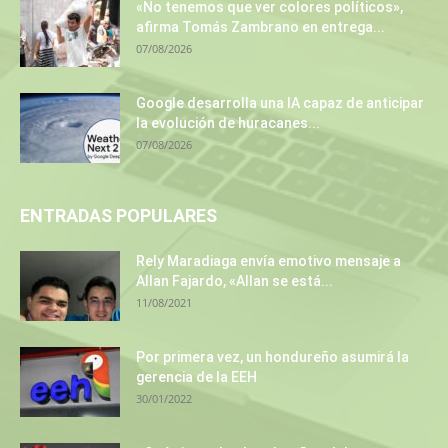
«No tenemos que ver colores políticos»,
afirma Tomás Zambrano en entrega...
07/08/2026
Google desarrolla una IA capaz de anticipar
la evolución de huracanes...
07/08/2026
ENTRADAS POPULARES
Rely Maradiaga envía emotivo mensaje a
Allan Fajardo, «Allan se está...
11/08/2021
Por primera vez, un hondureño asumirá la
gerencia de la EEH
30/01/2022