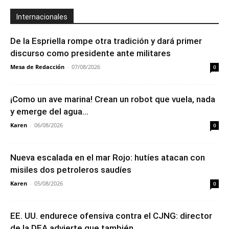
Internacionales
De la Espriella rompe otra tradición y dará primer
discurso como presidente ante militares
Mesa de Redacción
-
07/08/2026
0
¡Como un ave marina! Crean un robot que vuela, nada
y emerge del agua...
Karen
-
06/08/2026
0
Nueva escalada en el mar Rojo: hutíes atacan con
misiles dos petroleros saudíes
Karen
-
05/08/2026
0
EE. UU. endurece ofensiva contra el CJNG: director
de la DEA advierte que también...