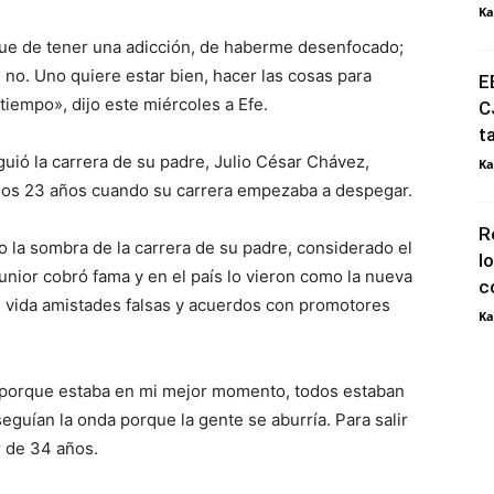
Ka
fue de tener una adicción, de haberme desenfocado;
 no. Uno quiere estar bien, hacer las cosas para
E
 tiempo», dijo este miércoles a Efe.
C
t
uió la carrera de su padre, Julio César Chávez,
Ka
a los 23 años cuando su carrera empezaba a despegar.
R
 la sombra de la carrera de su padre, considerado el
l
junior cobró fama y en el país lo vieron como la nueva
c
 su vida amistades falsas y acuerdos con promotores
Ka
porque estaba en mi mejor momento, todos estaban
eguían la onda porque la gente se aburría. Para salir
r de 34 años.