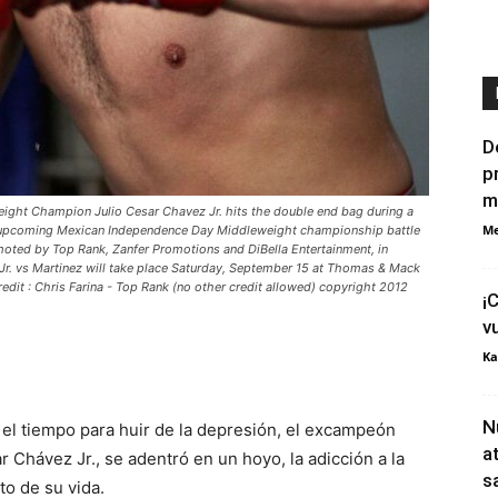
D
p
m
ight Champion Julio Cesar Chavez Jr. hits the double end bag during a
Me
is upcoming Mexican Independence Day Middleweight championship battle
oted by Top Rank, Zanfer Promotions and DiBella Entertainment, in
Jr. vs Martinez will take place Saturday, September 15 at Thomas & Mack
redit : Chris Farina - Top Rank (no other credit allowed) copyright 2012
¡
v
Ka
N
 el tiempo para huir de la depresión, el excampeón
a
Chávez Jr., se adentró en un hoyo, la adicción a la
s
to de su vida.