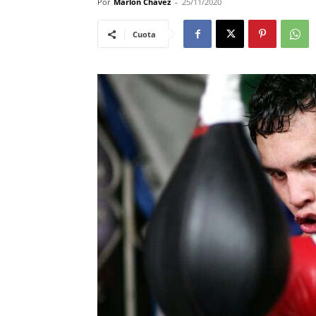
Por
Marlon Chavez
-
25/11/2020
Cuota