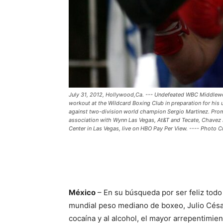
July 31, 2012, Hollywood,Ca. --- Undefeated WBC Middlewe
workout at the Wildcard Boxing Club in preparation for h
against two-division world champion Sergio Martinez. Prom
association with Wynn Las Vegas, At&T and Tecate, Chavez 
Center in Las Vegas, live on HBO Pay Per View. ---- Photo C
México
– En su búsqueda por ser feliz todo
mundial peso mediano de boxeo, Julio César 
cocaína y al alcohol, el mayor arrepentimien