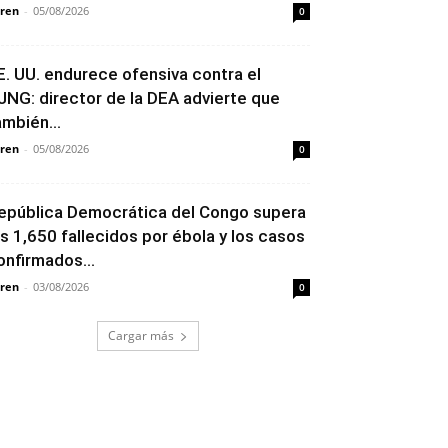
ren
-
05/08/2026
0
E. UU. endurece ofensiva contra el
JNG: director de la DEA advierte que
ambién...
ren
-
05/08/2026
0
epública Democrática del Congo supera
os 1,650 fallecidos por ébola y los casos
onfirmados...
ren
-
03/08/2026
0
Cargar más