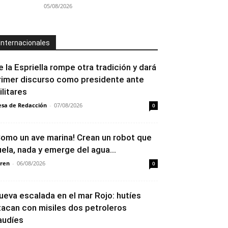
05/08/2026
Internacionales
e la Espriella rompe otra tradición y dará
rimer discurso como presidente ante
ilitares
sa de Redacción
-
07/08/2026
0
Como un ave marina! Crean un robot que
uela, nada y emerge del agua...
ren
-
06/08/2026
0
ueva escalada en el mar Rojo: hutíes
tacan con misiles dos petroleros
audíes