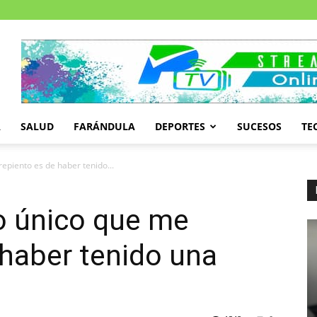
A
SALUD
FARÁNDULA
DEPORTES
SUCESOS
TE
repiento es de haber tenido...
lo único que me
 haber tenido una