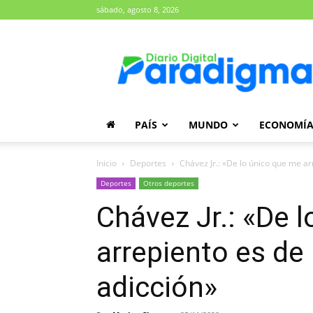
sábado, agosto 8, 2026
Diario
Paradigma
PAÍS
MUNDO
ECONOMÍ
Inicio
Deportes
Chávez Jr.: «De lo único que me ar
Deportes
Otros deportes
Chávez Jr.: «De 
arrepiento es de
adicción»