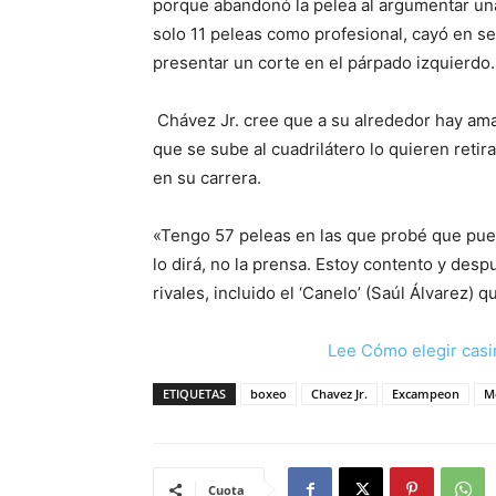
porque abandonó la pelea al argumentar una 
solo 11 peleas como profesional, cayó en s
presentar un corte en el párpado izquierdo.
Chávez Jr. cree que a su alrededor hay amar
que se sube al cuadrilátero lo quieren retir
en su carrera.
«Tengo 57 peleas en las que probé que puedo
lo dirá, no la prensa. Estoy contento y desp
rivales, incluido el ‘Canelo’ (Saúl Álvarez
Lee Cómo elegir casi
ETIQUETAS
boxeo
Chavez Jr.
Excampeon
M
Cuota