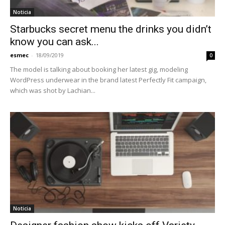
Noticia
Starbucks secret menu the drinks you didn’t
know you can ask...
esmec
-
18/09/2019
0
The model is talking about booking her latest gig, modeling
WordPress underwear in the brand latest Perfectly Fit campaign,
which was shot by Lachian...
Noticia