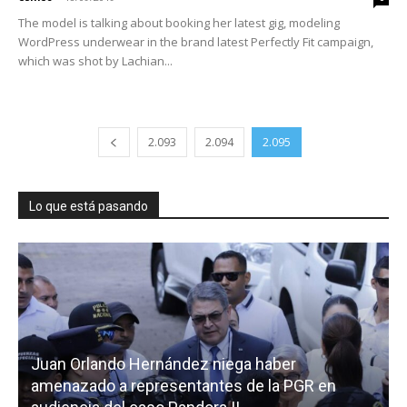
The model is talking about booking her latest gig, modeling
WordPress underwear in the brand latest Perfectly Fit campaign,
which was shot by Lachian...
2.093
2.094
2.095
Lo que está pasando
Juan Orlando Hernández niega haber
amenazado a representantes de la PGR en