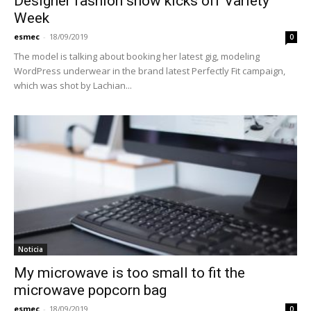
Designer fashion show kicks off Variety
Week
esmec
-
18/09/2019
0
The model is talking about booking her latest gig, modeling
WordPress underwear in the brand latest Perfectly Fit campaign,
which was shot by Lachian...
Noticia
My microwave is too small to fit the
microwave popcorn bag
esmec
-
18/09/2019
0