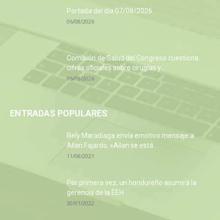
Portada del día 07/08/2026
06/08/2026
Comisión de Salud del Congreso cuestiona
cifras oficiales sobre cirugías y...
06/08/2026
ENTRADAS POPULARES
Rely Maradiaga envía emotivo mensaje a
Allan Fajardo, «Allan se está...
11/08/2021
Por primera vez, un hondureño asumirá la
gerencia de la EEH
30/01/2022