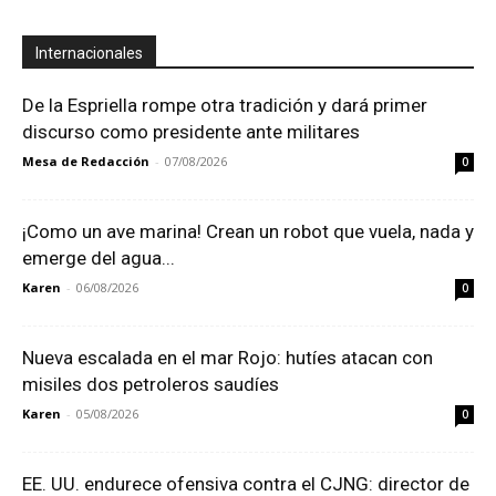
Internacionales
De la Espriella rompe otra tradición y dará primer
discurso como presidente ante militares
Mesa de Redacción
-
07/08/2026
0
¡Como un ave marina! Crean un robot que vuela, nada y
emerge del agua...
Karen
-
06/08/2026
0
Nueva escalada en el mar Rojo: hutíes atacan con
misiles dos petroleros saudíes
Karen
-
05/08/2026
0
EE. UU. endurece ofensiva contra el CJNG: director de