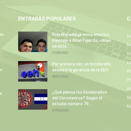
ENTRADAS POPULARES
C
ón
Rely Maradiaga envía emotivo
No
mensaje a Allan Fajardo, «Allan
N
se está...
11/08/2021
In
L
Por primera vez, un hondureño
or
asumirá la gerencia de la EEH
P
30/01/2022
Po
A
¿Qué piensa los hondureños
un
S
del Coronavirus? Según el
estudio número 79...
N
27/03/2020