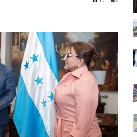
932
0