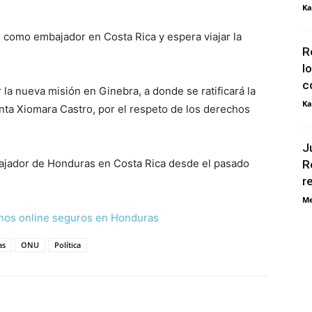
Ka
 como embajador en Costa Rica y espera viajar la
R
l
c
 la nueva misión en Ginebra, a donde se ratificará la
Ka
enta Xiomara Castro, por el respeto de los derechos
J
jador de Honduras en Costa Rica desde el pasado
R
r
Me
nos online seguros en Honduras
as
ONU
Política