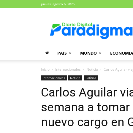
jueves, agosto 6, 2026
Diario
Paradigma
PAÍS
MUNDO
ECONOMÍ
Inicio
Internacionales
Noticia
Carlos Aguilar vi
Internacionales
Noticia
Política
Carlos Aguilar vi
semana a tomar 
nuevo cargo en G