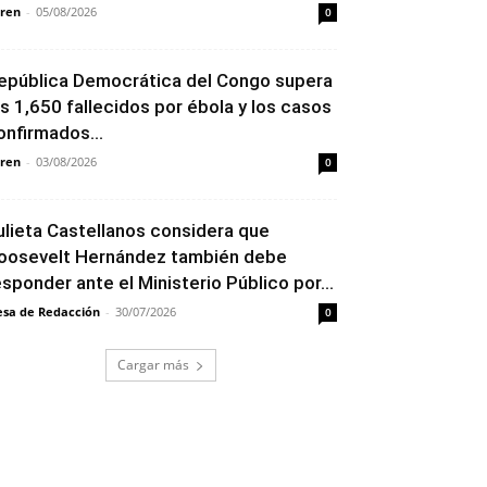
ren
-
05/08/2026
0
epública Democrática del Congo supera
os 1,650 fallecidos por ébola y los casos
onfirmados...
ren
-
03/08/2026
0
ulieta Castellanos considera que
oosevelt Hernández también debe
esponder ante el Ministerio Público por...
sa de Redacción
-
30/07/2026
0
Cargar más