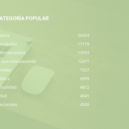
ATEGORÍA POPULAR
ticia
20954
acionales
17179
ternacionales
13933
o que está pasando
12471
ortada
7327
lítica
4999
ctualidad
4872
alud
4041
acionales
4008