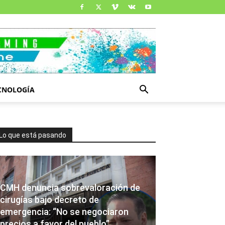
CNOLOGÍA
Lo que está pasando
CMH denuncia sobrevaloración de
cirugías bajo decreto de
emergencia: “No se negociaron
precios a favor del pueblo”