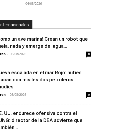
04/08/2026
Internacionales
Como un ave marina! Crean un robot que
uela, nada y emerge del agua...
ren
-
06/08/2026
0
ueva escalada en el mar Rojo: hutíes
tacan con misiles dos petroleros
audíes
ren
-
05/08/2026
0
E. UU. endurece ofensiva contra el
JNG: director de la DEA advierte que
ambién...