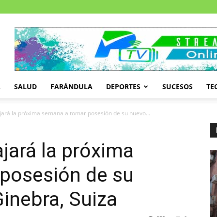
A
SALUD
FARÁNDULA
DEPORTES
SUCESOS
TE
ajará la próxima semana a tomar posesión de su nuevo...
ajará la próxima
posesión de su
inebra, Suiza