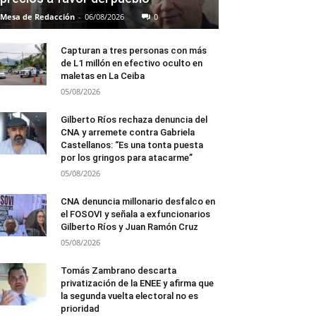
Mesa de Redacción
-
06/08/2026
0
Capturan a tres personas con más
de L1 millón en efectivo oculto en
maletas en La Ceiba
05/08/2026
Gilberto Ríos rechaza denuncia del
CNA y arremete contra Gabriela
Castellanos: “Es una tonta puesta
por los gringos para atacarme”
05/08/2026
CNA denuncia millonario desfalco en
el FOSOVI y señala a exfuncionarios
Gilberto Ríos y Juan Ramón Cruz
05/08/2026
Tomás Zambrano descarta
privatización de la ENEE y afirma que
la segunda vuelta electoral no es
prioridad