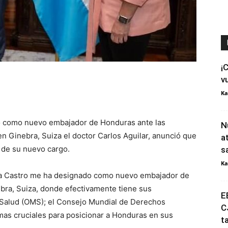
¡
v
Ka
 como nuevo embajador de Honduras ante las
N
n Ginebra, Suiza el doctor Carlos Aguilar, anunció que
a
 de su nuevo cargo.
s
Ka
ara Castro me ha designado como nuevo embajador de
bra, Suiza, donde efectivamente tiene sus
E
a Salud (OMS); el Consejo Mundial de Derechos
C
s cruciales para posicionar a Honduras en sus
t