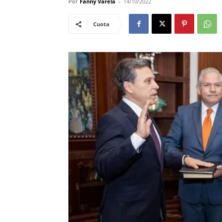
Por
Fanny Varela
-
14/10/2022
Cuota