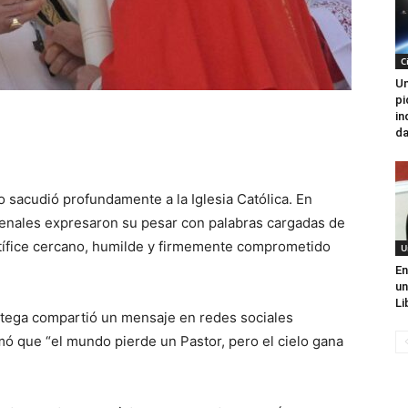
C
Un
pi
in
da
 sacudió profundamente a la Iglesia Católica. En
denales expresaron su pesar con palabras cargadas de
ntífice cercano, humilde y firmemente comprometido
U
En
un
Li
rtega compartió un mensaje en redes sociales
mó que “el mundo pierde un Pastor, pero el cielo gana