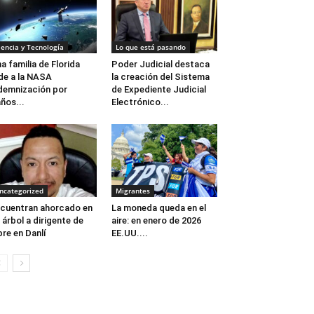
iencia y Tecnología
Lo que está pasando
a familia de Florida
Poder Judicial destaca
de a la NASA
la creación del Sistema
demnización por
de Expediente Judicial
ños...
Electrónico...
ncategorized
Migrantes
cuentran ahorcado en
La moneda queda en el
 árbol a dirigente de
aire: en enero de 2026
bre en Danlí
EE.UU....