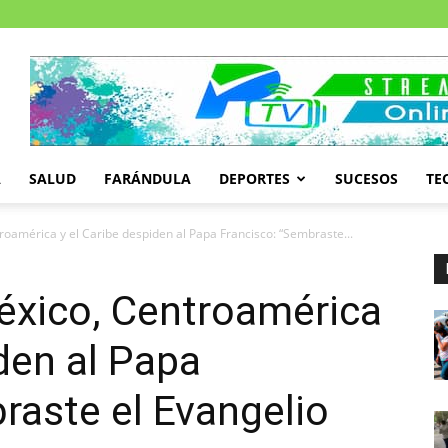
A
SALUD
FARÁNDULA
DEPORTES
SUCESOS
TE
oamérica y el Caribe despiden al Papa Francisco: “Sembraste...
éxico, Centroamérica
iden al Papa
raste el Evangelio