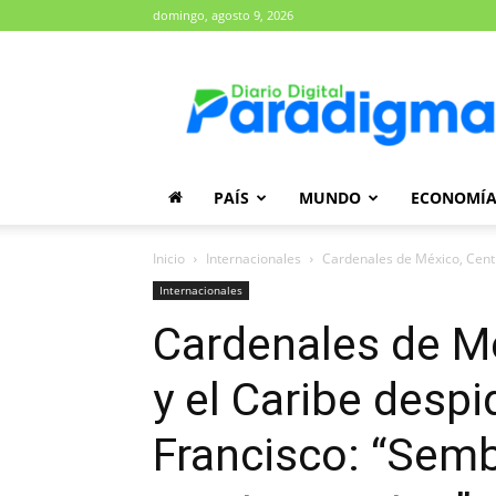
domingo, agosto 9, 2026
Diario
Paradigma
PAÍS
MUNDO
ECONOMÍ
Inicio
Internacionales
Cardenales de México, Centr
Internacionales
Cardenales de M
y el Caribe desp
Francisco: “Semb