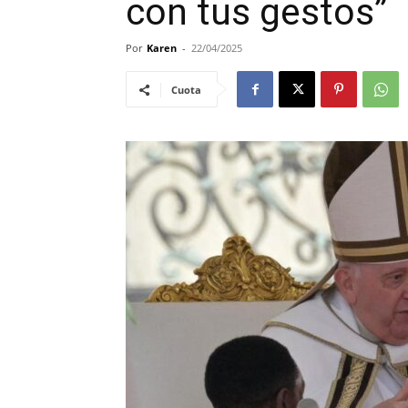
con tus gestos”
Por
Karen
-
22/04/2025
Cuota