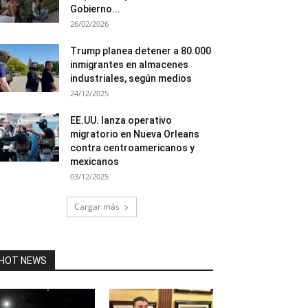
Gobierno...
26/02/2026
Trump planea detener a 80.000
inmigrantes en almacenes
industriales, según medios
24/12/2025
EE.UU. lanza operativo
migratorio en Nueva Orleans
contra centroamericanos y
mexicanos
03/12/2025
Cargar más
HOT NEWS