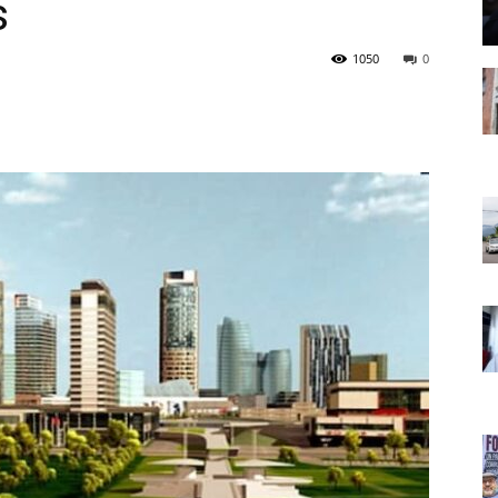
s
1050
0