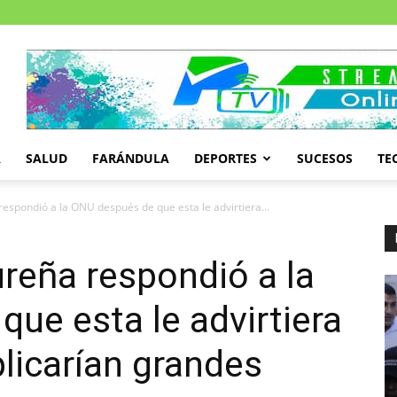
A
SALUD
FARÁNDULA
DEPORTES
SUCESOS
TE
respondió a la ONU después de que esta le advirtiera...
ureña respondió a la
ue esta le advirtiera
licarían grandes