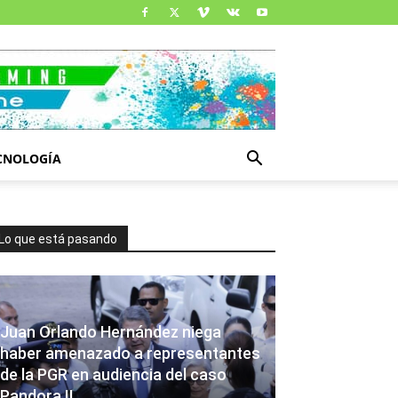
CNOLOGÍA
Lo que está pasando
Juan Orlando Hernández niega
haber amenazado a representantes
de la PGR en audiencia del caso
Pandora II