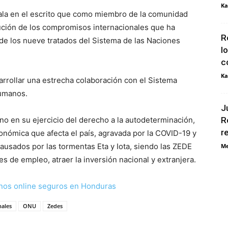
Ka
ala en el escrito que como miembro de la comunidad
cución de los compromisos internacionales que ha
R
de los nueve tratados del Sistema de las Naciones
l
c
Ka
rrollar una estrecha colaboración con el Sistema
Humanos.
J
rno en su ejercicio del derecho a la autodeterminación,
R
r
conómica que afecta el país, agravada por la COVID-19 y
causados por las tormentas Eta y Iota, siendo las ZEDE
Me
 de empleo, atraer la inversión nacional y extranjera.
nos online seguros en Honduras
nales
ONU
Zedes