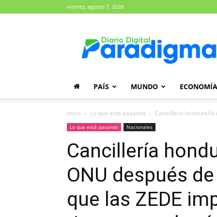
viernes, agosto 7, 2026
Diario
Paradigma
PAÍS
MUNDO
ECONOMÍ
Inicio
Lo que está pasando
Cancillería hondureña 
Lo que está pasando
Nacionales
Cancillería hond
ONU después de q
que las ZEDE imp