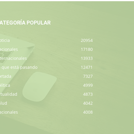
ATEGORÍA POPULAR
ticia
20954
acionales
17180
ternacionales
13933
o que está pasando
12471
ortada
7327
lítica
4999
ctualidad
4873
alud
4042
acionales
4008