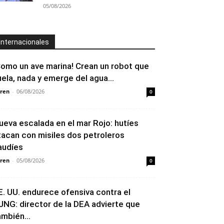
05/08/2026
Internacionales
Como un ave marina! Crean un robot que
uela, nada y emerge del agua...
ren
-
06/08/2026
0
ueva escalada en el mar Rojo: hutíes
tacan con misiles dos petroleros
audíes
ren
-
05/08/2026
0
E. UU. endurece ofensiva contra el
JNG: director de la DEA advierte que
ambién...