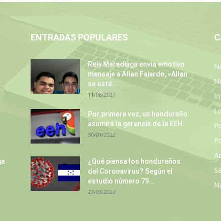
ENTRADAS POPULARES
C
Rely Maradiaga envía emotivo
No
mensaje a Allan Fajardo, «Allan
N
se está...
11/08/2021
In
L
Por primera vez, un hondureño
asumirá la gerencia de la EEH
P
30/01/2022
Po
A
ga
¿Qué piensa los hondureños
S
del Coronavirus? Según el
estudio número 79...
N
27/03/2020