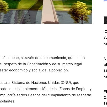
¡
v
Ka
aló anoche, a través de un comunicado, que es un
N
l respeto de la Constitución y de su marco legal
a
nestar económico y social de la población.
s
Ka
uesta al Sistema de Naciones Unidas (ONU), que
icado, que la implementación de las Zonas de Empleo y
E
plicaría serios riesgos del cumplimiento de respetar
C
abitantes.
t