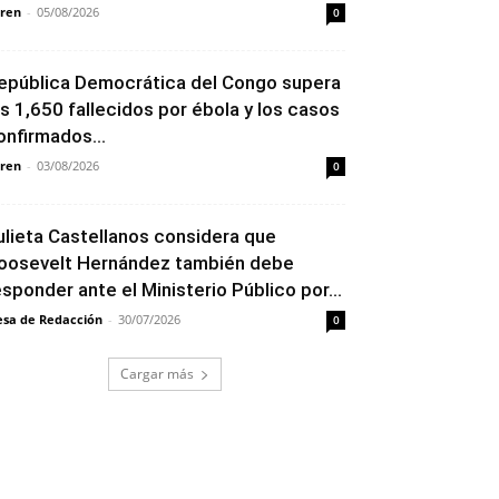
ren
-
05/08/2026
0
epública Democrática del Congo supera
os 1,650 fallecidos por ébola y los casos
onfirmados...
ren
-
03/08/2026
0
ulieta Castellanos considera que
oosevelt Hernández también debe
esponder ante el Ministerio Público por...
sa de Redacción
-
30/07/2026
0
Cargar más