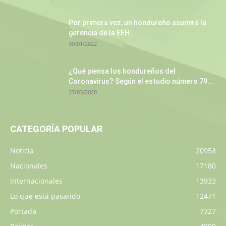
Por primera vez, un hondureño asumirá la
gerencia de la EEH
30/01/2022
¿Qué piensa los hondureños del
Coronavirus? Según el estudio número 79...
27/03/2020
CATEGORÍA POPULAR
Noticia
20954
Nacionales
17180
Internacionales
13933
Lo que está pasando
12471
Portada
7327