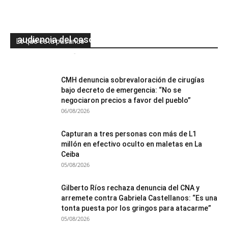
Juan Orlando Hernández niega haber
amenazado a representantes de la PGR en
audiencia del caso Pandora II
Lo que está pasando
Mesa de Redacción
-
06/08/2026
0
CMH denuncia sobrevaloración de cirugías
bajo decreto de emergencia: “No se
negociaron precios a favor del pueblo”
06/08/2026
Capturan a tres personas con más de L1
millón en efectivo oculto en maletas en La
Ceiba
05/08/2026
Gilberto Ríos rechaza denuncia del CNA y
arremete contra Gabriela Castellanos: “Es una
tonta puesta por los gringos para atacarme”
05/08/2026