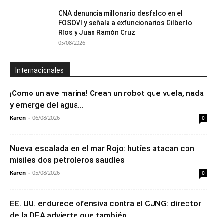
CNA denuncia millonario desfalco en el
FOSOVI y señala a exfuncionarios Gilberto
Ríos y Juan Ramón Cruz
05/08/2026
Internacionales
¡Como un ave marina! Crean un robot que vuela, nada
y emerge del agua...
Karen
-
06/08/2026
0
Nueva escalada en el mar Rojo: hutíes atacan con
misiles dos petroleros saudíes
Karen
-
05/08/2026
0
EE. UU. endurece ofensiva contra el CJNG: director
de la DEA advierte que también...