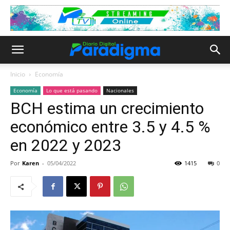
Inicio
Economía
Economía
Lo que está pasando
Nacionales
BCH estima un crecimiento
económico entre 3.5 y 4.5 %
en 2022 y 2023
Por
Karen
-
05/04/2022
1415
0