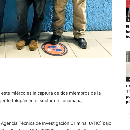
S
El
ho
ín
L
Ca
Tr
ó este miércoles la captura de dos miembros de la
pe
igente tolupán en el sector de Locomapa,
po
 Agencia Técnica de Investigación Criminal (ATIC) bajo