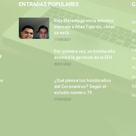
ENTRADAS POPULARES
C
Rely Maradiaga envía emotivo
No
mensaje a Allan Fajardo, «Allan
N
se está...
11/08/2021
In
L
Por primera vez, un hondureño
y
asumirá la gerencia de la EEH
P
30/01/2022
Po
A
en
¿Qué piensa los hondureños
S
del Coronavirus? Según el
estudio número 79...
N
27/03/2020