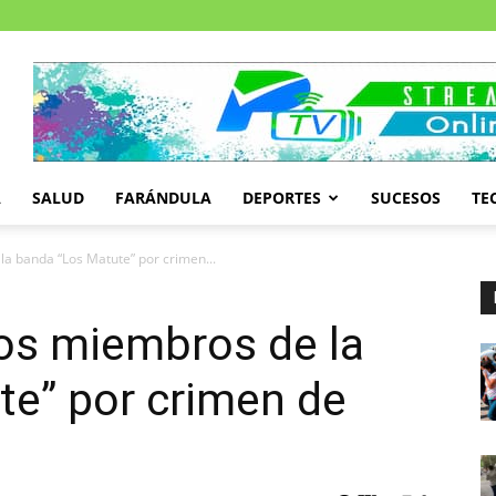
A
SALUD
FARÁNDULA
DEPORTES
SUCESOS
TE
a banda “Los Matute” por crimen...
os miembros de la
te” por crimen de
n