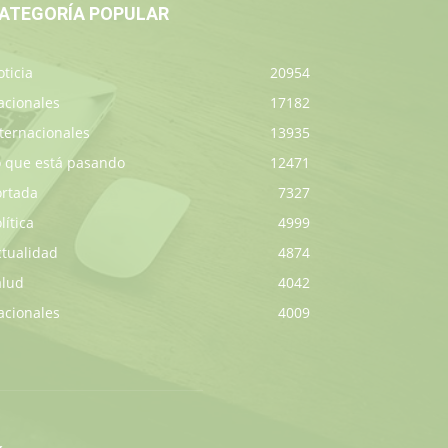
ATEGORÍA POPULAR
ticia
20954
acionales
17182
ternacionales
13935
o que está pasando
12471
ortada
7327
lítica
4999
ctualidad
4874
alud
4042
acionales
4009