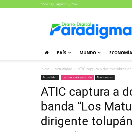
domingo, agosto 9, 2026
Diario
Paradigma
PAÍS
MUNDO
ECONOMÍ
Inicio
Actualidad
ATIC captura a dos miembros de l
Actualidad
Lo que está pasando
Nacionales
ATIC captura a d
banda “Los Matu
dirigente tolupá