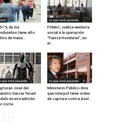
alud
Lo que está pasando
 51 % de los
FONAC, realiza veeduría
ndureños tiene alto
social a la operación
dice de masa...
“Fuerza Honduras”, en
el...
o que está pasando
Lo que está pasando
pturan José del
Ministerio Público dice
ansito Garcia Teruel
que Interpol tiene orden
dido en extradición
de captura contra Axel...
r corte...