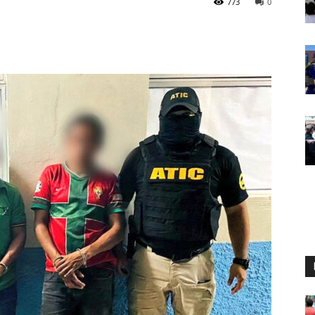
773
0