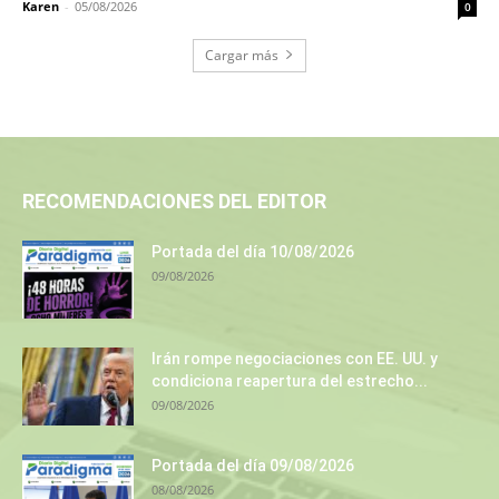
Karen
-
05/08/2026
0
Cargar más
RECOMENDACIONES DEL EDITOR
Portada del día 10/08/2026
09/08/2026
Irán rompe negociaciones con EE. UU. y
condiciona reapertura del estrecho...
09/08/2026
Portada del día 09/08/2026
08/08/2026