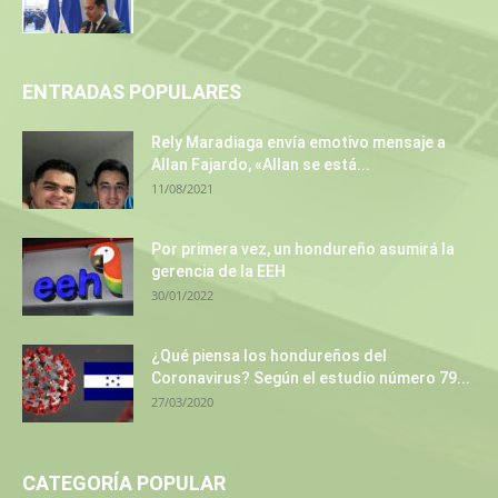
ENTRADAS POPULARES
Rely Maradiaga envía emotivo mensaje a
Allan Fajardo, «Allan se está...
11/08/2021
Por primera vez, un hondureño asumirá la
gerencia de la EEH
30/01/2022
¿Qué piensa los hondureños del
Coronavirus? Según el estudio número 79...
27/03/2020
CATEGORÍA POPULAR