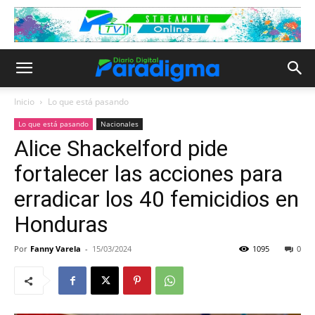
Inicio
Lo que está pasando
Lo que está pasando
Nacionales
Alice Shackelford pide
fortalecer las acciones para
erradicar los 40 femicidios en
Honduras
Por
Fanny Varela
-
15/03/2024
1095
0