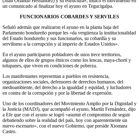
(Juan Orlando Hernández) y su estructura», indicó el movimiento en
un comunicado al finalizar hoy el ayuno en Tegucigalpa.
FUNCIONARIOS COBARDES Y SERVILES
Señaló además que realizaron el ayuno en la planta baja del
Parlamento hondureño porque les «da vergüenza la institucionalidad
del Estado hondureño y sus funcionarios, su cobardía y su
servilismo a la corrupción y al imperio de Estados Unidos».
En el ayuno participaron pobladores de unos trece territorios,
algunos de ellos de grupos étnicos como los lencas, maya-chortí y
tolupanes, que viven en condiciones de pobreza.
Los manifestantes representan a pueblos en resistencia,
organizaciones sociales, defensores de derechos humanos, del
medioambiente, del derecho a la igualdad y equidad, y luchadores
en contra de la corrupción y por la libertad de expresión.
Uno de los coordinadores del Movimiento Amplio por la Dignidad y
la Justicia (MADJ), que acompañó el ayuno, Martín Fernández, dijo
a Efe que con el ayuno se logró «asumir el compromiso de seguir
debatiendo sobre la realidad del país, hoy con aparentemente un
nuevo escenario», con el nuevo Gobierno, que preside Xiomara
Castro.