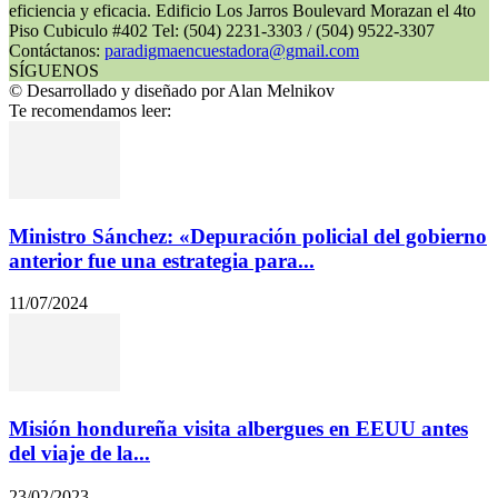
eficiencia y eficacia. Edificio Los Jarros Boulevard Morazan el 4to
Piso Cubiculo #402 Tel: (504) 2231-3303 / (504) 9522-3307
Contáctanos:
paradigmaencuestadora@gmail.com
SÍGUENOS
© Desarrollado y diseñado por Alan Melnikov
Te recomendamos leer:
Ministro Sánchez: «Depuración policial del gobierno
anterior fue una estrategia para...
11/07/2024
Misión hondureña visita albergues en EEUU antes
del viaje de la...
23/02/2023