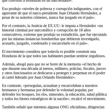
que convirtió a Honduras en un narcoestado».
Eso produjo «niveles de pobreza y corrupción indignantes, con el
agravante de que el narco-presidente Juan Orlando Hernández, a
pesar de su notorios crímenes, nunca fue juzgado en el país».
Por el contrario, la Justicia de EE.UU. le imputa a Hernández «un
historial criminal por narcotráfico y corrupción de 18 años
consecutivos, extremo que produjo su extradición, que fue ejecutada
por las mismas instancias hondureñas que debieron investigarlo,
acusarlo, juzgarlo, condenarlo y encarcelarlo en el país».
El movimiento considera que todavía es posible construir una
Honduras de la que todos sus habitantes puedan sentirse orgullosos.
Además, abogó para que no se borre de la memoria «el hecho de
que durante una década al menos, militares, policías, fiscales, jueces
y otros funcionarios se dedicaron a proteger y perpetuar en el poder
al cartel liderado por Juan Orlando Hernández».
En contraste, «perseguían, acusaban y encarcelaban a nuestros
hermanos y hermanas por defender la voluntad popular, por
defender los bosques, los ríos, minerales, la educación, salud pública
y todos los bienes estratégicos de la nación», recalcó el movimiento.
También señaló que mientras algunas ONG oficialistas, dirigencias