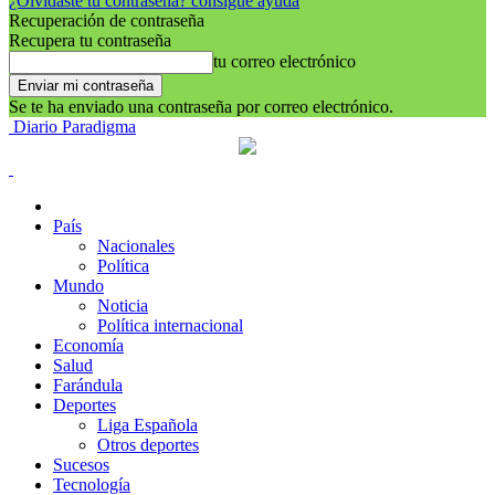
¿Olvidaste tu contraseña? consigue ayuda
Recuperación de contraseña
Recupera tu contraseña
tu correo electrónico
Se te ha enviado una contraseña por correo electrónico.
Diario Paradigma
País
Nacionales
Política
Mundo
Noticia
Política internacional
Economía
Salud
Farándula
Deportes
Liga Española
Otros deportes
Sucesos
Tecnología