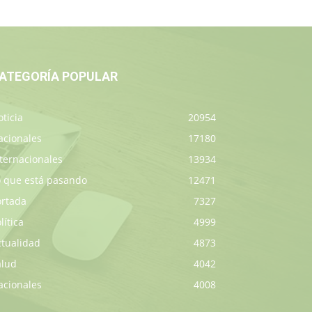
ATEGORÍA POPULAR
ticia
20954
acionales
17180
ternacionales
13934
o que está pasando
12471
ortada
7327
lítica
4999
ctualidad
4873
alud
4042
acionales
4008