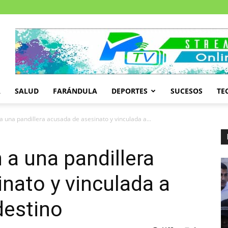
A
SALUD
FARÁNDULA
DEPORTES
SUCESOS
TE
 una pandillera acusada de asesinato y vinculada a...
a una pandillera
nato y vinculada a
destino