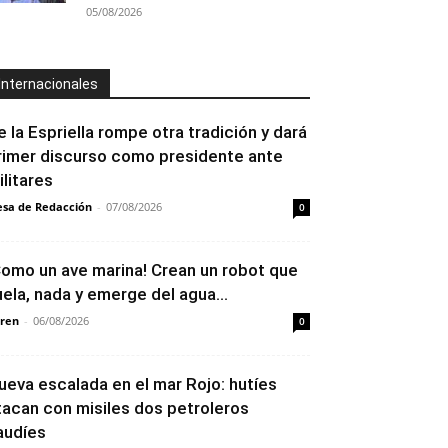
05/08/2026
Internacionales
e la Espriella rompe otra tradición y dará
rimer discurso como presidente ante
ilitares
sa de Redacción
-
07/08/2026
0
Como un ave marina! Crean un robot que
uela, nada y emerge del agua...
ren
-
06/08/2026
0
ueva escalada en el mar Rojo: hutíes
tacan con misiles dos petroleros
audíes