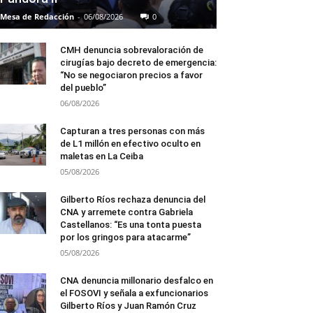
Mesa de Redacción
-
06/08/2026
0
CMH denuncia sobrevaloración de
cirugías bajo decreto de emergencia:
“No se negociaron precios a favor
del pueblo”
06/08/2026
Capturan a tres personas con más
de L1 millón en efectivo oculto en
maletas en La Ceiba
05/08/2026
Gilberto Ríos rechaza denuncia del
CNA y arremete contra Gabriela
Castellanos: “Es una tonta puesta
por los gringos para atacarme”
05/08/2026
CNA denuncia millonario desfalco en
el FOSOVI y señala a exfuncionarios
Gilberto Ríos y Juan Ramón Cruz