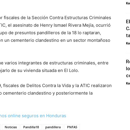
Ka
r fiscales de la Sección Contra Estructuras Criminales
E
C, el asesinato de Henry Ismael Rivera Mejía, ocurrió
C
upo de presuntos pandilleros de la 18 lo raptaran,
t
 en un cementerio clandestino en un sector montañoso
Ka
R
ue varios integrantes de estructuras criminales, entre
l
arlo de su vivienda situada en El Lolo.
c
Ka
fiscales de Delitos Contra la Vida y la ATIC realizaron
o cementerio clandestino y posteriormente la
nos online seguros en Honduras
Noticias
Pandilla18
pandillera
PNFAS