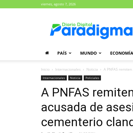
viernes, agosto 7, 2026
Diario
Paradigma
PAÍS
MUNDO
ECONOMÍ
Inicio
Internacionales
Noticia
A PNFAS remiten a
Internacionales
Noticia
Policiales
A PNFAS remiten 
acusada de asesi
cementerio clan