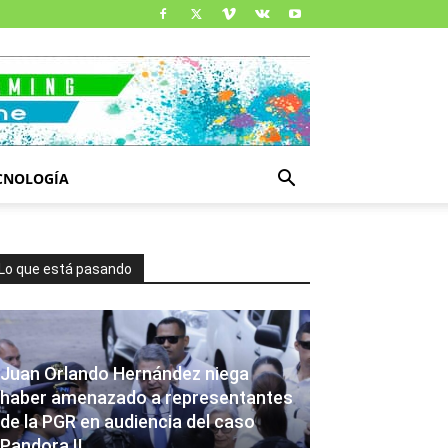
CNOLOGÍA
Lo que está pasando
Juan Orlando Hernández niega
haber amenazado a representantes
de la PGR en audiencia del caso
Pandora II