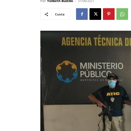
Por
Yolibeth Bustillo
-
31/08/2021
Cuota