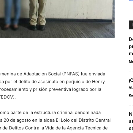
D
p
m
Me
Femenina de Adaptación Social (PNFAS) fue enviada
¡
 por el delito de asesinato en perjuicio de Henry
v
procesamiento y prisión preventiva logrado por la
Ka
(FEDCV).
 como parte de la estructura criminal denominada
N
s 20 de agosto en la aldea El Lolo del Distrito Central
a
de Delitos Contra la Vida de la Agencia Técnica de
s