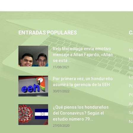
ENTRADAS POPULARES
C
Rely Maradiaga envía emotivo
No
mensaje a Allan Fajardo, «Allan
N
se está...
11/08/2021
In
L
Por primera vez, un hondureño
asumirá la gerencia de la EEH
P
30/01/2022
Po
A
¿Qué piensa los hondureños
S
del Coronavirus? Según el
estudio número 79...
N
27/03/2020