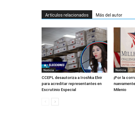
Artículos relacionados
Más del autor
Noticia
Noticia
CCEPL desautoriza a Iroshka Elvir
¡Por la cor
para acreditar representantes en
nuevamente 
Escrutinio Especial
Milenio