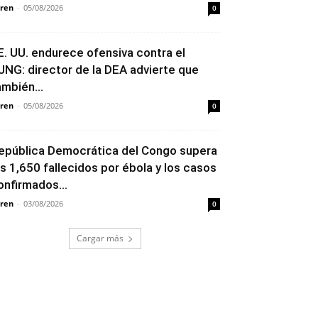
ren
-
05/08/2026
0
E. UU. endurece ofensiva contra el
JNG: director de la DEA advierte que
ambién...
ren
-
05/08/2026
0
epública Democrática del Congo supera
os 1,650 fallecidos por ébola y los casos
onfirmados...
ren
-
03/08/2026
0
Cargar más