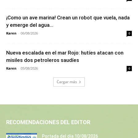
¡Como un ave marina! Crean un robot que vuela, nada
y emerge del agua...
Karen
-
06/08/2026
0
Nueva escalada en el mar Rojo: hutíes atacan con
misiles dos petroleros saudíes
Karen
-
05/08/2026
0
Cargar más
RECOMENDACIONES DEL EDITOR
Portada del día 10/08/2026