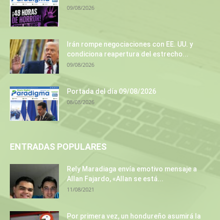
09/08/2026
Irán rompe negociaciones con EE. UU. y
condiciona reapertura del estrecho...
09/08/2026
Portada del día 09/08/2026
08/08/2026
ENTRADAS POPULARES
Rely Maradiaga envía emotivo mensaje a
Allan Fajardo, «Allan se está...
11/08/2021
Por primera vez, un hondureño asumirá la