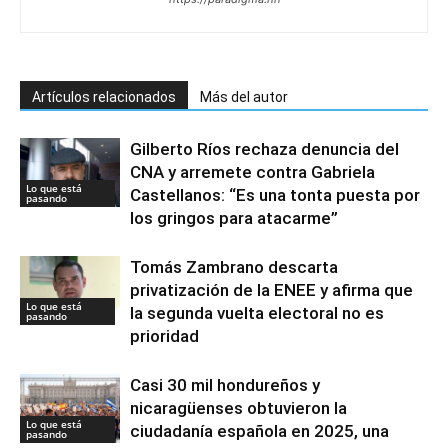
Artículos relacionados
Más del autor
Gilberto Ríos rechaza denuncia del
CNA y arremete contra Gabriela
Lo que está
Castellanos: “Es una tonta puesta por
pasando
los gringos para atacarme”
Tomás Zambrano descarta
privatización de la ENEE y afirma que
Lo que está
la segunda vuelta electoral no es
pasando
prioridad
Casi 30 mil hondureños y
nicaragüenses obtuvieron la
Lo que está
ciudadanía española en 2025, una
pasando