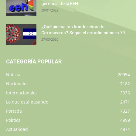
gerencia de la EEH
30/01/2022
¿Qué piensa los hondureños del
Coronavirus? Según el estudio número 79...
27/03/2020
CATEGORÍA POPULAR
Noticia
20954
Nacionales
17182
Internacionales
13936
Lo que está pasando
12471
Portada
7327
Política
4999
Actualidad
4874