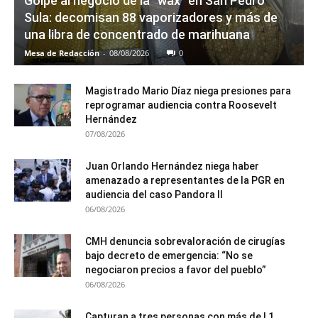
Golpe al negocio de la “wax” en San Pedro
Sula: decomisan 88 vaporizadores y más de
una libra de concentrado de marihuana
Mesa de Redacción
-
08/08/2026
0
Magistrado Mario Díaz niega presiones para
reprogramar audiencia contra Roosevelt
Hernández
07/08/2026
Juan Orlando Hernández niega haber
amenazado a representantes de la PGR en
audiencia del caso Pandora II
06/08/2026
CMH denuncia sobrevaloración de cirugías
bajo decreto de emergencia: “No se
negociaron precios a favor del pueblo”
06/08/2026
Capturan a tres personas con más de L1