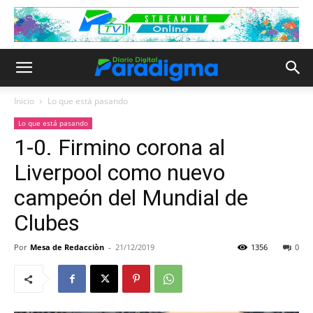
Inicio
Lo que está pasando
Lo que está pasando
1-0. Firmino corona al
Liverpool como nuevo
campeón del Mundial de
Clubes
Por
Mesa de Redacciòn
-
21/12/2019
1356
0