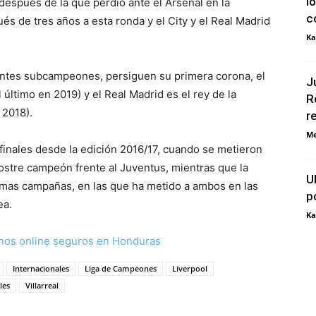
l
 después de la que perdió ante el Arsenal en la
c
s de tres años a esta ronda y el City y el Real Madrid
Ka
vigentes subcampeones, persiguen su primera corona, el
J
 último en 2019) y el Real Madrid es el rey de la
R
 2018).
r
Me
finales desde la edición 2016/17, cuando se metieron
 postre campeón frente al Juventus, mientras que la
U
timas campañas, en las que ha metido a ambos en las
p
sea.
Ka
nos online seguros en Honduras
Internacionales
Liga de Campeones
Liverpool
les
Villarreal