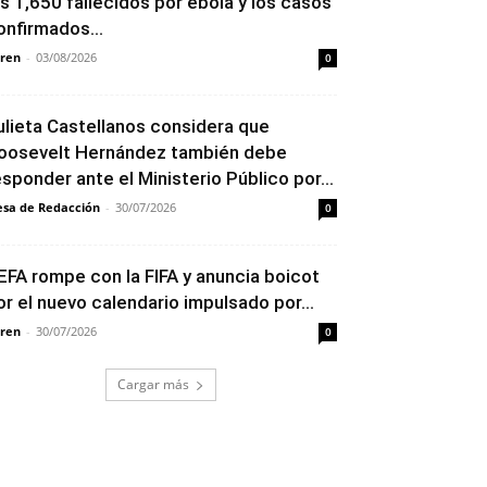
os 1,650 fallecidos por ébola y los casos
onfirmados...
ren
-
03/08/2026
0
ulieta Castellanos considera que
oosevelt Hernández también debe
esponder ante el Ministerio Público por...
sa de Redacción
-
30/07/2026
0
EFA rompe con la FIFA y anuncia boicot
or el nuevo calendario impulsado por...
ren
-
30/07/2026
0
Cargar más