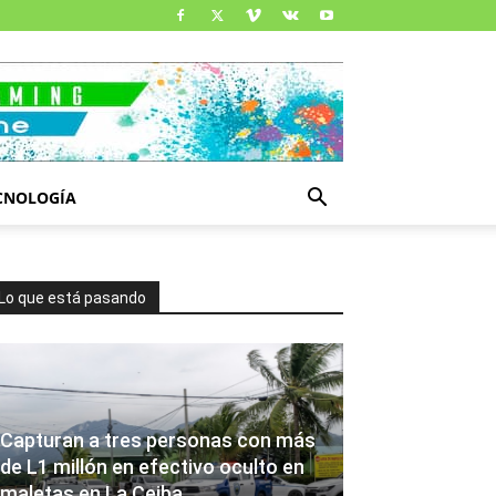
CNOLOGÍA
Lo que está pasando
Capturan a tres personas con más
de L1 millón en efectivo oculto en
maletas en La Ceiba