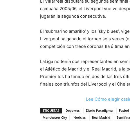
El Villarreal disputará su segunda semifinal
campaña 2005/06, el Liverpool vuelve despué
jugarán la segunda consecutiva.
El ‘submarino amarillo’ y los ‘sky blues’, 
Liverpool ha ganado el torneo seis veces (el
competición con trece coronas (la última en
LaLiga no tenía dos representantes en semi
el Atlético de Madrid y el Real Madrid, a la
Premier los ha tenido en dos de las tres úl
finales con triunfos del Liverpool y el Chel
Lee Cómo elegir casi
ETIQUETAS
Deportes
Diario Paradigma
Futbol
Manchester City
Noticias
Real Madrid
Semifina