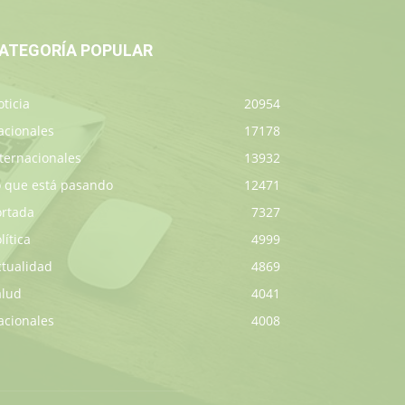
ATEGORÍA POPULAR
ticia
20954
acionales
17178
ternacionales
13932
o que está pasando
12471
ortada
7327
lítica
4999
ctualidad
4869
alud
4041
acionales
4008