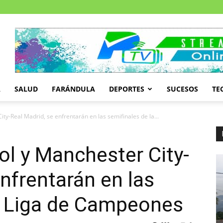
A
SALUD
FARÁNDULA
DEPORTES
SUCESOS
TE
ity-Real Madrid, se enfrentarán en las semifinales de la...
ool y Manchester City-
nfrentarán en las
a Liga de Campeones