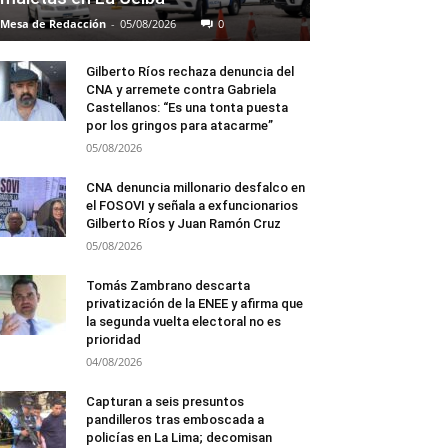
Mesa de Redacción
-
05/08/2026
0
Gilberto Ríos rechaza denuncia del
CNA y arremete contra Gabriela
Castellanos: “Es una tonta puesta
por los gringos para atacarme”
05/08/2026
CNA denuncia millonario desfalco en
el FOSOVI y señala a exfuncionarios
Gilberto Ríos y Juan Ramón Cruz
05/08/2026
Tomás Zambrano descarta
privatización de la ENEE y afirma que
la segunda vuelta electoral no es
prioridad
04/08/2026
Capturan a seis presuntos
pandilleros tras emboscada a
policías en La Lima; decomisan