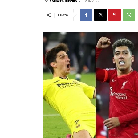
Por
Yolibeth Bustillo
-
13/04/2022
Cuota