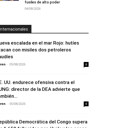
fusiles de alto poder
04/08/2026
Internacionales
ueva escalada en el mar Rojo: hutíes
tacan con misiles dos petroleros
audíes
ren
-
05/08/2026
0
E. UU. endurece ofensiva contra el
JNG: director de la DEA advierte que
ambién...
ren
-
05/08/2026
0
epública Democrática del Congo supera