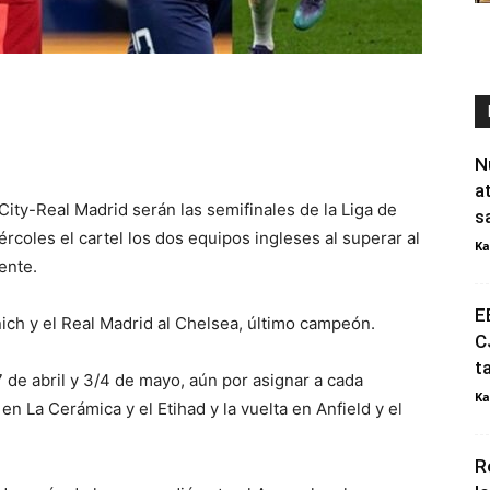
N
a
City-Real Madrid serán las semifinales de la Liga de
s
coles el cartel los dos equipos ingleses al superar al
Ka
ente.
E
nich y el Real Madrid al Chelsea, último campeón.
C
t
 de abril y 3/4 de mayo, aún por asignar a cada
Ka
 en La Cerámica y el Etihad y la vuelta en Anfield y el
R