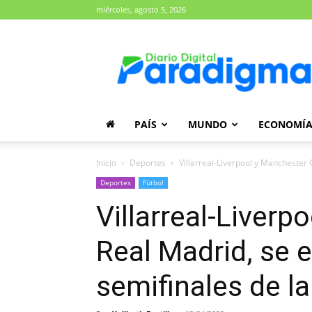
miércoles, agosto 5, 2026
Diario
Paradigma
PAÍS
MUNDO
ECONOMÍ
Inicio
Deportes
Villarreal-Liverpool y Manchester C
Deportes
Fútbol
Villarreal-Liverp
Real Madrid, se e
semifinales de l