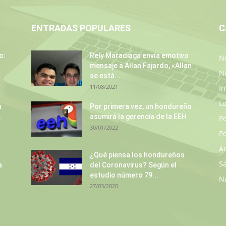
ENTRADAS POPULARES
C
o:
Rely Maradiaga envía emotivo
No
mensaje a Allan Fajardo, «Allan
N
se está...
11/08/2021
In
L
n
Por primera vez, un hondureño
.
asumirá la gerencia de la EEH
P
30/01/2022
Po
A
¿Qué piensa los hondureños
S
a
del Coronavirus? Según el
estudio número 79...
N
27/03/2020