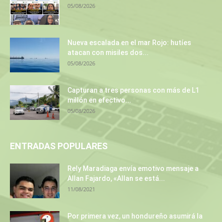
05/08/2026
Nueva escalada en el mar Rojo: hutíes
atacan con misiles dos...
05/08/2026
Capturan a tres personas con más de L1
millón en efectivo...
05/08/2026
ENTRADAS POPULARES
Rely Maradiaga envía emotivo mensaje a
Allan Fajardo, «Allan se está...
11/08/2021
Por primera vez, un hondureño asumirá la