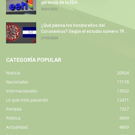
gerencia de la EEH
30/01/2022
¿Qué piensa los hondureños del
Coronavirus? Según el estudio número 79...
27/03/2020
CATEGORÍA POPULAR
Noticia
20954
Nacionales
17178
Internacionales
13932
Lo que está pasando
12471
Portada
7327
Política
4999
Actualidad
4869