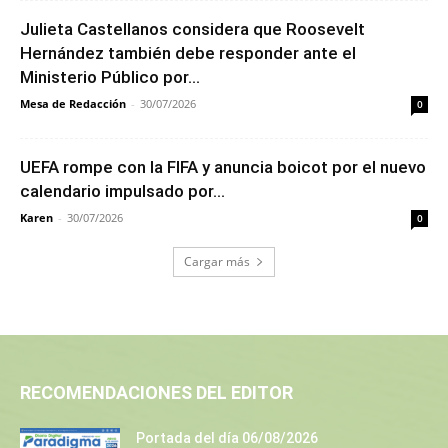
Julieta Castellanos considera que Roosevelt
Hernández también debe responder ante el
Ministerio Público por...
Mesa de Redacción
-
30/07/2026
0
UEFA rompe con la FIFA y anuncia boicot por el nuevo
calendario impulsado por...
Karen
-
30/07/2026
0
Cargar más
RECOMENDACIONES DEL EDITOR
Portada del día 06/08/2026