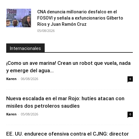
CNA denuncia millonario desfalco en el
FOSOVI y señala a exfuncionarios Gilberto
Ríos y Juan Ramón Cruz
05/08/2026
Internacionales
¡Como un ave marina! Crean un robot que vuela, nada
y emerge del agua...
Karen
-
06/08/2026
0
Nueva escalada en el mar Rojo: hutíes atacan con
misiles dos petroleros saudíes
Karen
-
05/08/2026
0
EE. UU. endurece ofensiva contra el CJNG: director