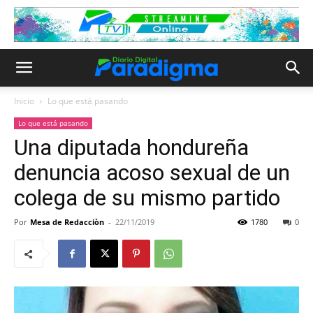
Inicio
Lo que está pasando
Lo que está pasando
Una diputada hondureña
denuncia acoso sexual de un
colega de su mismo partido
Por
Mesa de Redacciòn
-
22/11/2019
1780
0