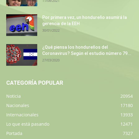
11/08/2021
Por primera vez, un hondureño asumirá la
gerencia de la EEH
30/01/2022
¿Qué piensa los hondureños del
Coronavirus? Según el estudio número 79...
27/03/2020
CATEGORÍA POPULAR
Noticia
20954
Nacionales
17180
Internacionales
13933
Lo que está pasando
12471
Portada
7327