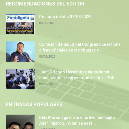
RECOMENDACIONES DEL EDITOR
Portada del día 07/08/2026
06/08/2026
Comisión de Salud del Congreso cuestiona
cifras oficiales sobre cirugías y...
06/08/2026
Juan Orlando Hernández niega haber
amenazado a representantes de la PGR...
06/08/2026
ENTRADAS POPULARES
Rely Maradiaga envía emotivo mensaje a
Allan Fajardo, «Allan se está...