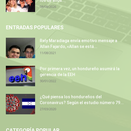
los 68 años...
08/08/2026
ENTRADAS POPULARES
Rely Maradiaga envía emotivo mensaje a
Allan Fajardo, «Allan se está...
11/08/2021
Por primera vez, un hondureño asumirá la
gerencia de la EEH
30/01/2022
¿Qué piensa los hondureños del
Coronavirus? Según el estudio número 79...
27/03/2020
CATEGORÍA POPULAR