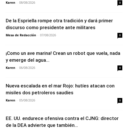
Karen
-
08/08/2026
0
De la Espriella rompe otra tradición y dará primer
discurso como presidente ante militares
Mesa de Redacción
-
07/08/2026
0
¡Como un ave marina! Crean un robot que vuela, nada
y emerge del agua...
Karen
-
06/08/2026
0
Nueva escalada en el mar Rojo: hutíes atacan con
misiles dos petroleros saudíes
Karen
-
05/08/2026
0
EE. UU. endurece ofensiva contra el CJNG: director
de la DEA advierte que también...