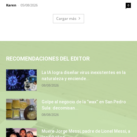
Karen
-
05/08/2026
0
Cargar más
RECOMENDACIONES DEL EDITOR
La IA logra diseñar virus inexistentes en la
naturaleza y enciende...
08/08/2026
Golpe al negocio de la “wax” en San Pedro
Sula: decomisan...
08/08/2026
Muere Jorge Messi, padre de Lionel Messi, a