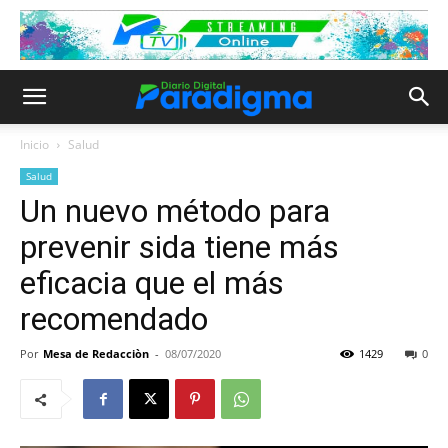
Inicio
Salud
Salud
Un nuevo método para
prevenir sida tiene más
eficacia que el más
recomendado
Por
Mesa de Redacciòn
-
08/07/2020
1429
0