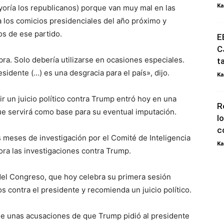
Ka
oría los republicanos) porque van muy mal en las
a los comicios presidenciales del año próximo y
os de ese partido.
E
C
ra. Solo debería utilizarse en ocasiones especiales.
t
sidente (…) es una desgracia para el país», dijo.
Ka
ir un juicio político contra Trump entró hoy en una
R
ue servirá como base para su eventual imputación.
l
c
 meses de investigación por el Comité de Inteligencia
Ka
ora las investigaciones contra Trump.
del Congreso, que hoy celebra su primera sesión
os contra el presidente y recomienda un juicio político.
 de unas acusaciones de que Trump pidió al presidente