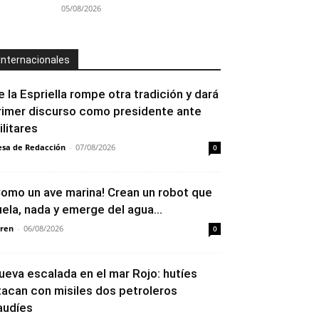
05/08/2026
Internacionales
e la Espriella rompe otra tradición y dará
rimer discurso como presidente ante
ilitares
sa de Redacción
-
07/08/2026
0
Como un ave marina! Crean un robot que
uela, nada y emerge del agua...
ren
-
06/08/2026
0
ueva escalada en el mar Rojo: hutíes
tacan con misiles dos petroleros
audíes