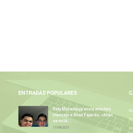
ENTRADAS POPULARES
C
Rely Maradiaga envía emotivo
No
mensaje a Allan Fajardo, «Allan
N
se está...
11/08/2021
In