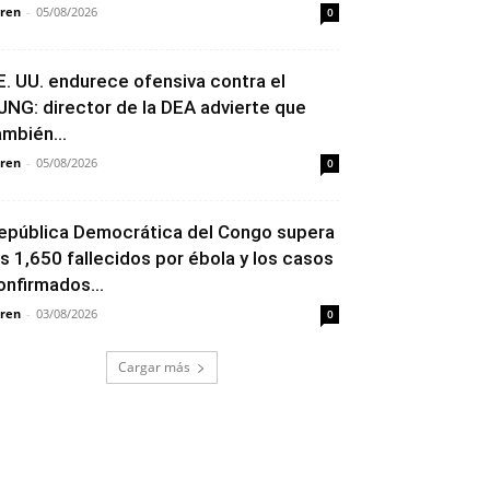
ren
-
05/08/2026
0
E. UU. endurece ofensiva contra el
JNG: director de la DEA advierte que
ambién...
ren
-
05/08/2026
0
epública Democrática del Congo supera
os 1,650 fallecidos por ébola y los casos
onfirmados...
ren
-
03/08/2026
0
Cargar más