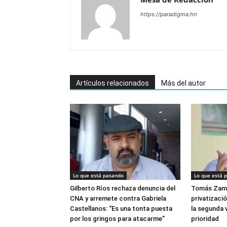
https://paradigma.hn
Artículos relacionados
Más del autor
Lo que está pasando
Lo que está 
Gilberto Ríos rechaza denuncia del
Tomás Zam
CNA y arremete contra Gabriela
privatizació
Castellanos: “Es una tonta puesta
la segunda v
por los gringos para atacarme”
prioridad