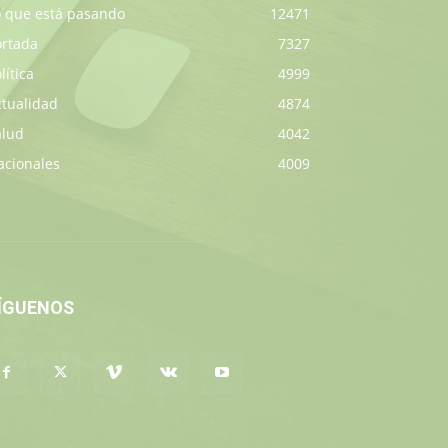
o que está pasando
12471
ortada
7327
lítica
4999
ctualidad
4874
alud
4042
acionales
4009
ÍGUENOS