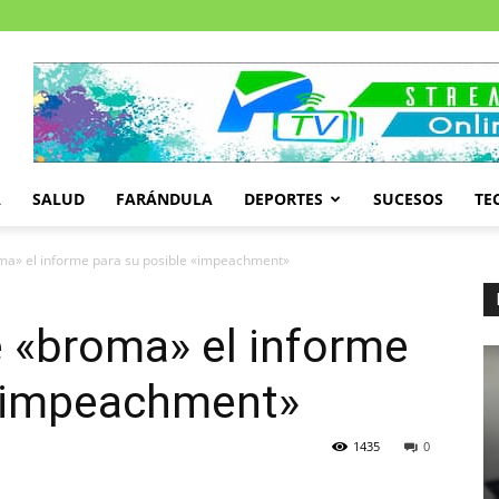
A
SALUD
FARÁNDULA
DEPORTES
SUCESOS
TE
oma» el informe para su posible «impeachment»
e «broma» el informe
 «impeachment»
1435
0