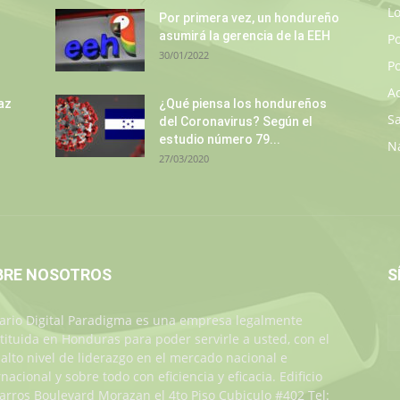
L
s
Por primera vez, un hondureño
asumirá la gerencia de la EEH
P
30/01/2022
Po
A
az
¿Qué piensa los hondureños
S
del Coronavirus? Según el
estudio número 79...
N
27/03/2020
BRE NOSOTROS
S
iario Digital Paradigma es una empresa legalmente
tituida en Honduras para poder servirle a usted, con el
alto nivel de liderazgo en el mercado nacional e
rnacional y sobre todo con eficiencia y eficacia. Edificio
Jarros Boulevard Morazan el 4to Piso Cubiculo #402 Tel: