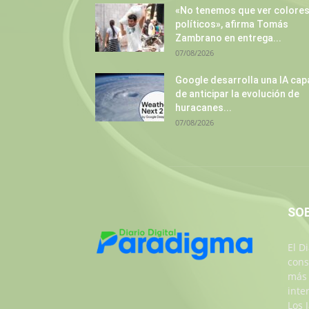
«No tenemos que ver colore
políticos», afirma Tomás
Zambrano en entrega...
07/08/2026
Google desarrolla una IA cap
de anticipar la evolución de
huracanes...
07/08/2026
SO
El D
cons
más 
inte
Los 