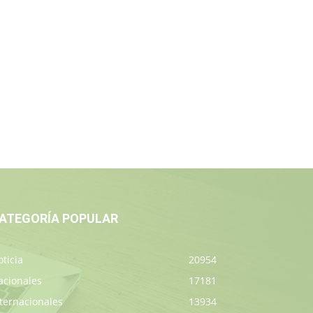
ATEGORÍA POPULAR
ticia
20954
acionales
17181
ternacionales
13934