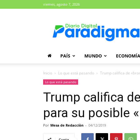
viernes, agosto 7, 2026
Diario
Paradigma
PAÍS
MUNDO
ECONOMÍ
Inicio
Lo que está pasando
Trump califica de «br
Lo que está pasando
Trump califica d
para su posible
Por
Mesa de Redacciòn
-
04/12/2019
Cuota