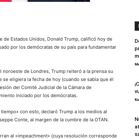
nte de Estados Unidos, Donald Trump, calificó hoy de
D
ado por los demócratas de su país para fundamentar
p
m
Me
l noroeste de Londres, Trump reiteró a la prensa su
 se eligiera la fecha de hoy (cuando se sabía que él
¡
sesión del Comité Judicial de la Cámara de
v
miento iniciado por los demócratas.
Ka
 tiempo» con esto, declaró Trump a los medios al
N
iuseppe Conte, al margen de la cumbre de la OTAN.
a
s
erran al «impeachment» (cuya resolución corresponde