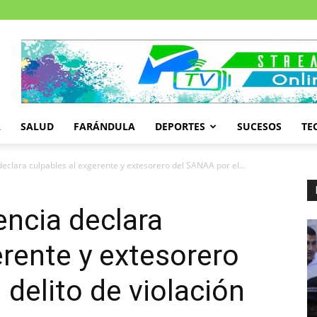
A
SALUD
FARÁNDULA
DEPORTES
SUCESOS
TE
declara culpables al exgerente y extesorero del SANAA por el...
encia declara
erente y extesorero
delito de violación