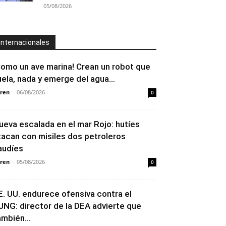
05/08/2026
Internacionales
Como un ave marina! Crean un robot que
uela, nada y emerge del agua...
ren
-
06/08/2026
0
ueva escalada en el mar Rojo: hutíes
tacan con misiles dos petroleros
audíes
ren
-
05/08/2026
0
E. UU. endurece ofensiva contra el
JNG: director de la DEA advierte que
ambién...