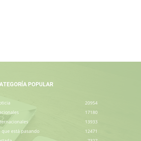
ATEGORÍA POPULAR
ticia
20954
acionales
17180
ternacionales
13933
o que está pasando
12471
ortada
7327