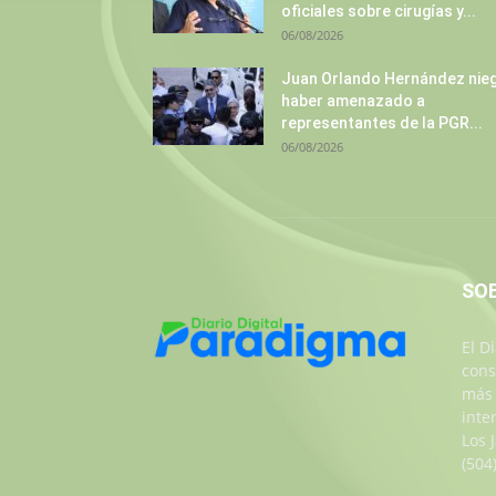
oficiales sobre cirugías y...
06/08/2026
Juan Orlando Hernández nie
haber amenazado a
representantes de la PGR...
06/08/2026
SO
El D
cons
más 
inte
Los 
(504