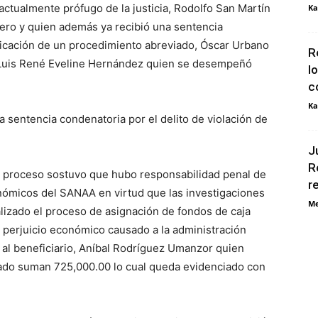
actualmente prófugo de la justicia, Rodolfo San Martín
Ka
ero y quien además ya recibió una sentencia
plicación de un procedimiento abreviado, Óscar Urbano
R
 Luis René Eveline Hernández quien se desempeñó
l
c
Ka
 sentencia condenatoria por el delito de violación de
J
R
del proceso sostuvo que hubo responsabilidad penal de
r
nómicos del SANAA en virtud que las investigaciones
Me
lizado el proceso de asignación de fondos de caja
 perjuicio económico causado a la administración
 al beneficiario, Aníbal Rodríguez Umanzor quien
ado suman 725,000.00 lo cual queda evidenciado con