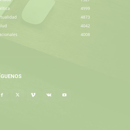
lítica
4999
ctualidad
4873
alud
4042
acionales
4008
ÍGUENOS