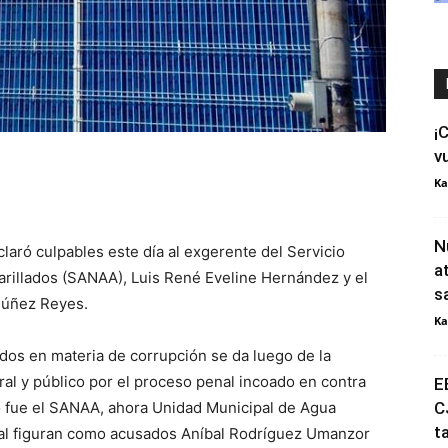
¡
v
Ka
N
laró culpables este día al exgerente del Servicio
a
rillados (SANAA), Luis René Eveline Hernández y el
s
Núñez Reyes.
Ka
ados en materia de corrupción se da luego de la
ral y público por el proceso penal incoado en contra
E
 fue el SANAA, ahora Unidad Municipal de Agua
C
t
al figuran como acusados Aníbal Rodríguez Umanzor