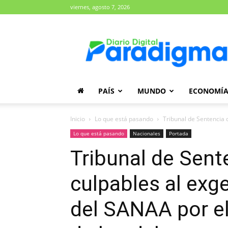
viernes, agosto 7, 2026
Diario
Paradigma
PAÍS
MUNDO
ECONOMÍ
Inicio
Lo que está pasando
Tribunal de Sentencia 
Lo que está pasando
Nacionales
Portada
Tribunal de Sent
culpables al exg
del SANAA por el 