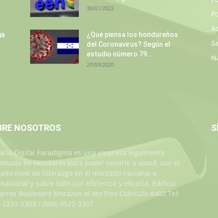
30/01/2022
Po
A
ga
¿Qué piensa los hondureños
S
del Coronavirus? Según el
estudio número 79...
N
27/03/2020
BRE NOSOTROS
S
iario Digital Paradigma es una empresa legalmente
tituida en Honduras para poder servirle a usted, con el
alto nivel de liderazgo en el mercado nacional e
rnacional y sobre todo con eficiencia y eficacia. Edificio
Jarros Boulevard Morazan el 4to Piso Cubiculo #402 Tel:
) 2231-3303 / (504) 9522-3307