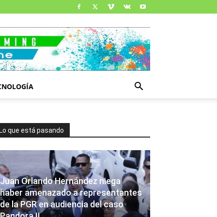
CNOLOGÍA
Lo que está pasando
Juan Orlando Hernández niega
haber amenazado a representantes
de la PGR en audiencia del caso
Pandora II