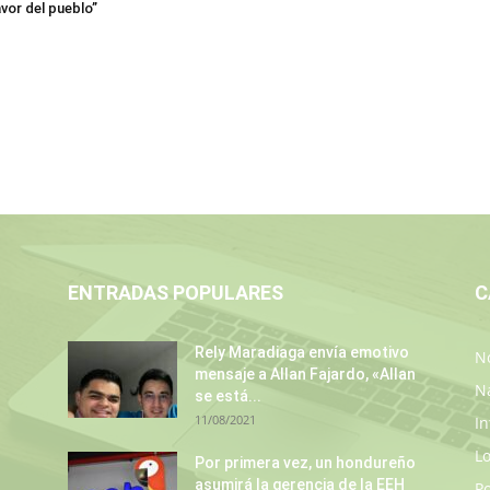
avor del pueblo”
ENTRADAS POPULARES
C
Rely Maradiaga envía emotivo
No
mensaje a Allan Fajardo, «Allan
N
se está...
11/08/2021
In
L
Por primera vez, un hondureño
asumirá la gerencia de la EEH
P