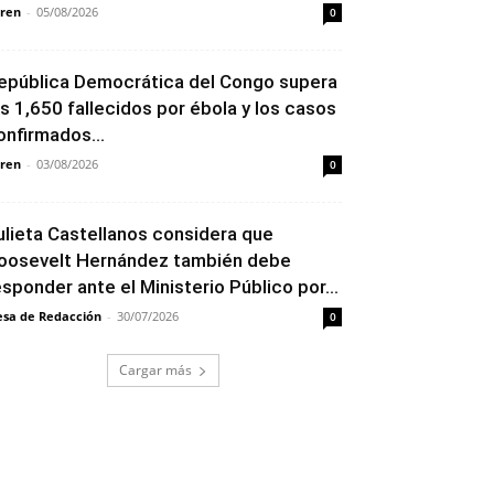
ren
-
05/08/2026
0
epública Democrática del Congo supera
os 1,650 fallecidos por ébola y los casos
onfirmados...
ren
-
03/08/2026
0
ulieta Castellanos considera que
oosevelt Hernández también debe
esponder ante el Ministerio Público por...
sa de Redacción
-
30/07/2026
0
Cargar más