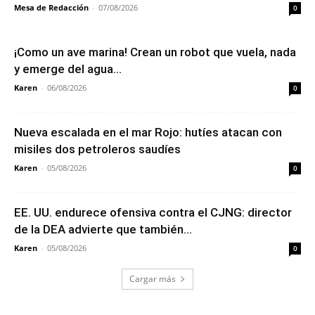
Mesa de Redacción
-
07/08/2026
0
¡Como un ave marina! Crean un robot que vuela, nada
y emerge del agua...
Karen
-
06/08/2026
0
Nueva escalada en el mar Rojo: hutíes atacan con
misiles dos petroleros saudíes
Karen
-
05/08/2026
0
EE. UU. endurece ofensiva contra el CJNG: director
de la DEA advierte que también...
Karen
-
05/08/2026
0
Cargar más