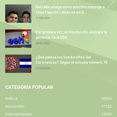
Rely Maradiaga envía emotivo mensaje a
Allan Fajardo, «Allan se está...
11/08/2021
Por primera vez, un hondureño asumirá la
gerencia de la EEH
30/01/2022
¿Qué piensa los hondureños del
Coronavirus? Según el estudio número 79...
27/03/2020
CATEGORÍA POPULAR
Noticia
20954
Nacionales
17182
Internacionales
13935