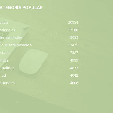
ATEGORÍA POPULAR
ticia
20954
acionales
17180
ternacionales
13933
o que está pasando
12471
ortada
7327
lítica
4999
ctualidad
4873
alud
4042
acionales
4008