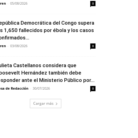
ren
-
05/08/2026
0
epública Democrática del Congo supera
os 1,650 fallecidos por ébola y los casos
onfirmados...
ren
-
03/08/2026
0
ulieta Castellanos considera que
oosevelt Hernández también debe
esponder ante el Ministerio Público por...
sa de Redacción
-
30/07/2026
0
Cargar más