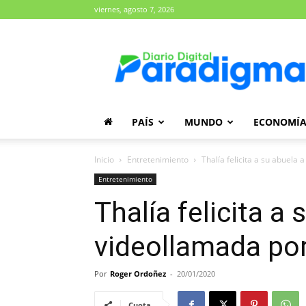
viernes, agosto 7, 2026
Diario
Paradigma
PAÍS
MUNDO
ECONOMÍ
Inicio
Entretenimiento
Thalía felicita a su abuela 
Entretenimiento
Thalía felicita a
videollamada po
Por
Roger Ordoñez
-
20/01/2020
Cuota