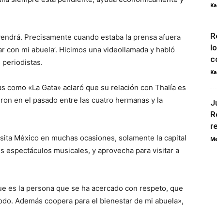
Ka
R
vendrá. Precisamente cuando estaba la prensa afuera
l
lar con mi abuela’. Hicimos una videollamada y habló
c
 periodistas.
Ka
as como «La Gata» aclaró que su relación con Thalía es
eron en el pasado entre las cuatro hermanas y la
J
R
r
isita México en muchas ocasiones, solamente la capital
Me
s espectáculos musicales, y aprovecha para visitar a
ue es la persona que se ha acercado con respeto, que
todo. Además coopera para el bienestar de mi abuela»,