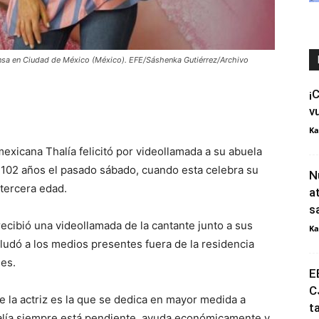
ensa en Ciudad de México (México). EFE/Sáshenka Gutiérrez/Archivo
¡
v
Ka
mexicana Thalía felicitó por videollamada a su abuela
102 años el pasado sábado, cuando esta celebra su
N
 tercera edad.
a
s
ecibió una videollamada de la cantante junto a sus
Ka
aludó a los medios presentes fuera de la residencia
nes.
E
C
e la actriz es la que se dedica en mayor medida a
t
alía siempre está pendiente, ayuda económicamente y