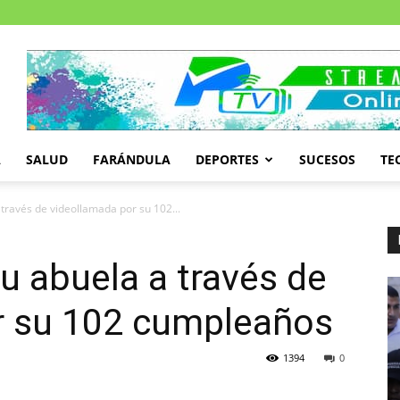
A
SALUD
FARÁNDULA
DEPORTES
SUCESOS
TE
a través de videollamada por su 102...
 su abuela a través de
r su 102 cumpleaños
1394
0