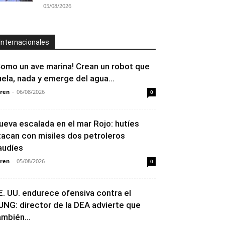
05/08/2026
Internacionales
Como un ave marina! Crean un robot que
uela, nada y emerge del agua...
ren
-
06/08/2026
0
ueva escalada en el mar Rojo: hutíes
tacan con misiles dos petroleros
audíes
ren
-
05/08/2026
0
E. UU. endurece ofensiva contra el
JNG: director de la DEA advierte que
ambién...