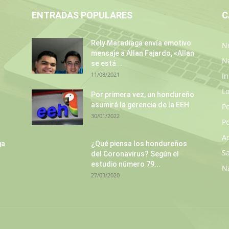
ENTRADAS POPULARES
C
Rely Maradiaga envía emotivo
No
mensaje a Allan Fajardo, «Allan
N
se está...
11/08/2021
In
L
Por primera vez, un hondureño
asumirá la gerencia de la EEH
P
30/01/2022
Po
A
ga
¿Qué piensa los hondureños
S
del Coronavirus? Según el
estudio número 79...
N
27/03/2020