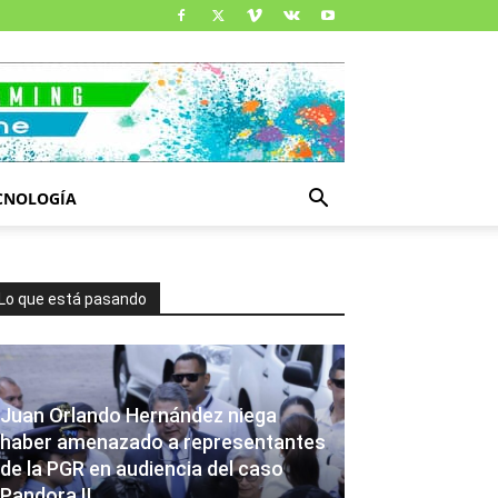
CNOLOGÍA
Lo que está pasando
Juan Orlando Hernández niega
haber amenazado a representantes
de la PGR en audiencia del caso
Pandora II