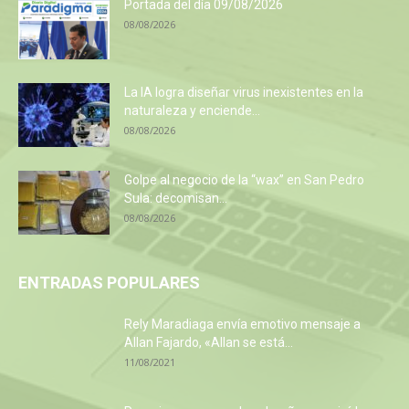
Portada del día 09/08/2026
08/08/2026
La IA logra diseñar virus inexistentes en la
naturaleza y enciende...
08/08/2026
Golpe al negocio de la “wax” en San Pedro
Sula: decomisan...
08/08/2026
ENTRADAS POPULARES
Rely Maradiaga envía emotivo mensaje a
Allan Fajardo, «Allan se está...
11/08/2021