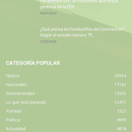
Por primera vez, un hondureño asumirá la
gerencia de la EEH
30/01/2022
¿Qué piensa los hondureños del Coronavirus?
Según el estudio número 79...
27/03/2020
CATEGORÍA POPULAR
Noticia
20954
Nacionales
17182
Internacionales
13935
Lo que está pasando
12471
Portada
7327
Política
4999
Actualidad
4874