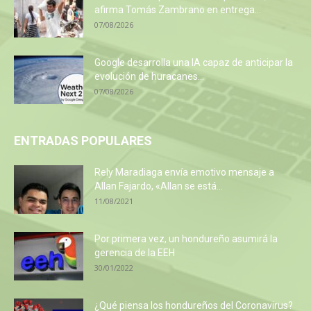
afirma Tomás Zambrano en entrega...
07/08/2026
Google desarrolla una IA capaz de anticipar la
evolución de huracanes...
07/08/2026
ENTRADAS POPULARES
Rely Maradiaga envía emotivo mensaje a
Allan Fajardo, «Allan se está...
11/08/2021
Por primera vez, un hondureño asumirá la
gerencia de la EEH
30/01/2022
¿Qué piensa los hondureños del Coronavirus?