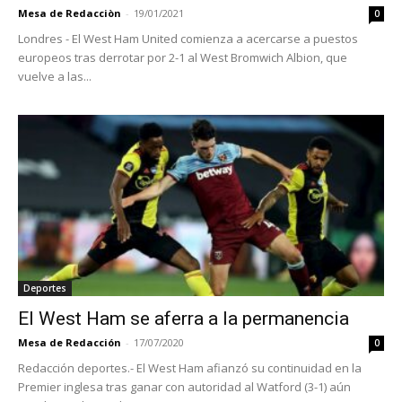
Mesa de Redacciòn
-
19/01/2021
0
Londres - El West Ham United comienza a acercarse a puestos
europeos tras derrotar por 2-1 al West Bromwich Albion, que
vuelve a las...
Deportes
El West Ham se aferra a la permanencia
Mesa de Redacción
-
17/07/2020
0
Redacción deportes.- El West Ham afianzó su continuidad en la
Premier inglesa tras ganar con autoridad al Watford (3-1) aún