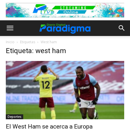
Inicio
Etiquetas
West ham
Etiqueta: west ham
Deportes
El West Ham se acerca a Europa