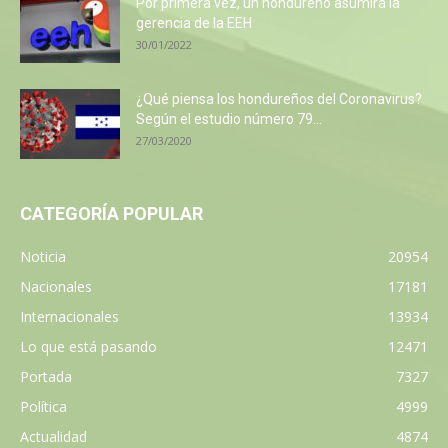
Por primera vez, un hondureño asumirá la
gerencia de la EEH
30/01/2022
¿Qué piensa los hondureños del Coronavirus?
Según el estudio número 79...
27/03/2020
CATEGORÍA POPULAR
Noticia
20954
Nacionales
17181
Internacionales
13934
Lo que está pasando
12471
Portada
7327
Política
4999
Actualidad
4874