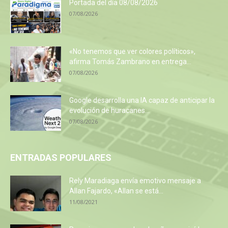
Portada del día 08/08/2026
07/08/2026
«No tenemos que ver colores políticos»,
afirma Tomás Zambrano en entrega...
07/08/2026
Google desarrolla una IA capaz de anticipar la
evolución de huracanes...
07/08/2026
ENTRADAS POPULARES
Rely Maradiaga envía emotivo mensaje a
Allan Fajardo, «Allan se está...
11/08/2021