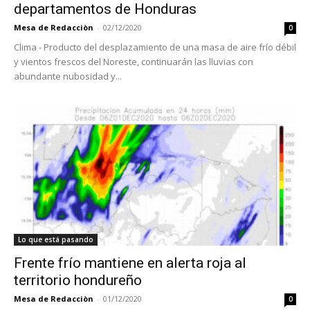
departamentos de Honduras
Mesa de Redacciòn
-
02/12/2020
0
Clima - Producto del desplazamiento de una masa de aire frío débil
y vientos frescos del Noreste, continuarán las lluvias con
abundante nubosidad y...
Lo que está pasando
Frente frío mantiene en alerta roja al
territorio hondureño
Mesa de Redacciòn
-
01/12/2020
0