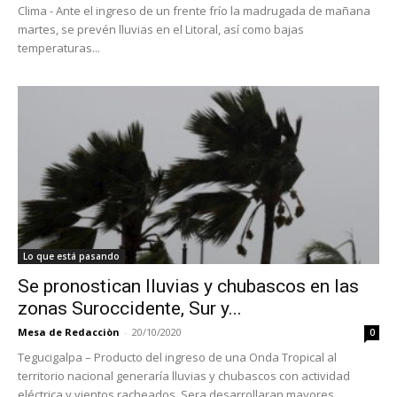
Clima - Ante el ingreso de un frente frío la madrugada de mañana
martes, se prevén lluvias en el Litoral, así como bajas
temperaturas...
Lo que está pasando
Se pronostican lluvias y chubascos en las
zonas Suroccidente, Sur y...
Mesa de Redacciòn
-
20/10/2020
0
Tegucigalpa – Producto del ingreso de una Onda Tropical al
territorio nacional generaría lluvias y chubascos con actividad
eléctrica y vientos racheados. Sera desarrollaran mayores...