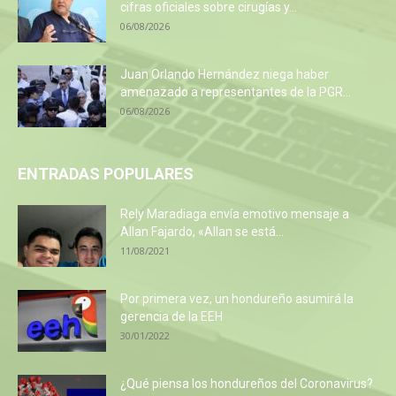
cifras oficiales sobre cirugías y...
06/08/2026
Juan Orlando Hernández niega haber
amenazado a representantes de la PGR...
06/08/2026
ENTRADAS POPULARES
Rely Maradiaga envía emotivo mensaje a
Allan Fajardo, «Allan se está...
11/08/2021
Por primera vez, un hondureño asumirá la
gerencia de la EEH
30/01/2022
¿Qué piensa los hondureños del Coronavirus?